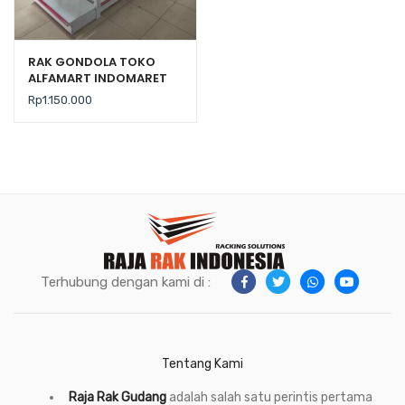
RAK GONDOLA TOKO
ALFAMART INDOMARET
TIPE RR-150 RAJA RAK
Rp
1.150.000
Terhubung dengan kami di :
Tentang Kami
Raja Rak Gudang
adalah salah satu perintis pertama