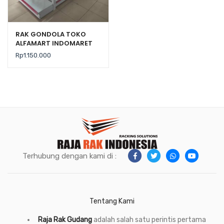
RAK GONDOLA TOKO
ALFAMART INDOMARET
TIPE RR-150 RAJA RAK
Rp
1.150.000
Terhubung dengan kami di :
Tentang Kami
Raja Rak Gudang
adalah salah satu perintis pertama