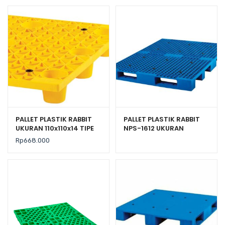
PALLET PLASTIK RABBIT
PALLET PLASTIK RABBIT
UKURAN 110x110x14 TIPE
NPS-1612 UKURAN
NPF-1111
160x120x13,2 CM
Rp
668.000