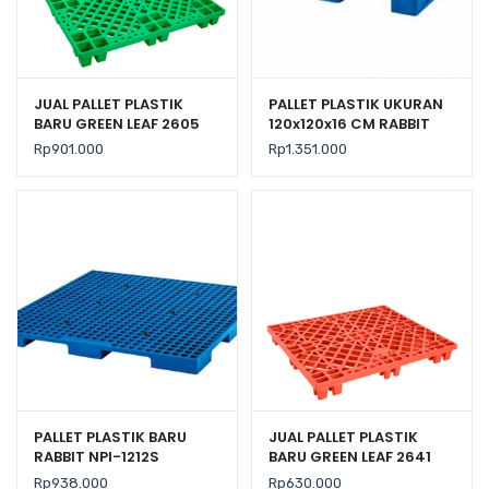
JUAL PALLET PLASTIK
PALLET PLASTIK UKURAN
BARU GREEN LEAF 2605
120x120x16 CM RABBIT
UKURAN 120x120x14 CM
TIPE NPR-1212
Rp
901.000
Rp
1.351.000
PALLET PLASTIK BARU
JUAL PALLET PLASTIK
RABBIT NPI-1212S
BARU GREEN LEAF 2641
UKURAN 120x120x7,5 CM
UKURAN 120x100x14 CM
Rp
938.000
Rp
630.000