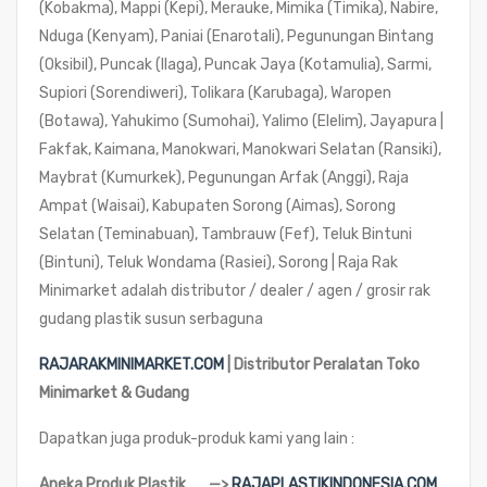
(Kobakma), Mappi (Kepi), Merauke, Mimika (Timika), Nabire,
Nduga (Kenyam), Paniai (Enarotali), Pegunungan Bintang
(Oksibil), Puncak (Ilaga), Puncak Jaya (Kotamulia), Sarmi,
Supiori (Sorendiweri), Tolikara (Karubaga), Waropen
(Botawa), Yahukimo (Sumohai), Yalimo (Elelim), Jayapura |
Fakfak, Kaimana, Manokwari, Manokwari Selatan (Ransiki),
Maybrat (Kumurkek), Pegunungan Arfak (Anggi), Raja
Ampat (Waisai), Kabupaten Sorong (Aimas), Sorong
Selatan (Teminabuan), Tambrauw (Fef), Teluk Bintuni
(Bintuni), Teluk Wondama (Rasiei), Sorong |
Raja Rak
Minimarket adalah distributor / dealer / agen / grosir rak
gudang plastik susun serbaguna
RAJARAKMINIMARKET.COM
| Distributor Peralatan Toko
Minimarket & Gudang
Dapatkan juga produk-produk kami yang lain :
Aneka Produk Plastik —>
RAJAPLASTIKINDONESIA.COM