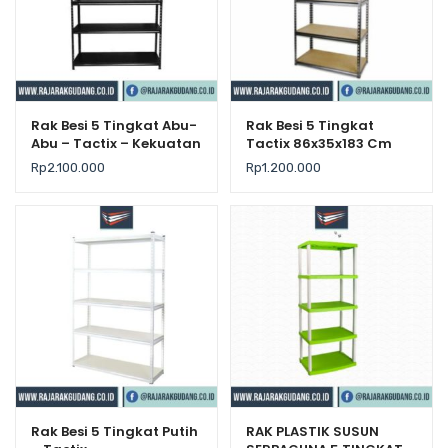
Rak Besi 5 Tingkat Abu-
Rak Besi 5 Tingkat
Abu – Tactix – Kekuatan
Tactix 86x35x183 Cm
150Kg / Level
Rp
2.100.000
Rp
1.200.000
Rak Besi 5 Tingkat Putih
RAK PLASTIK SUSUN