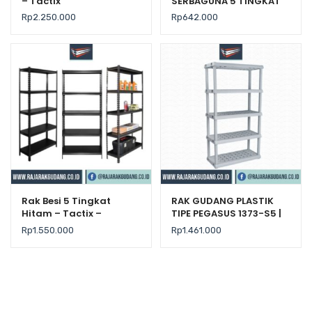
– Tactix
SERBAGUNA 5 TINGKAT
TIPE ATLAS S5
Rp
2.250.000
Rp
642.000
Rak Besi 5 Tingkat
RAK GUDANG PLASTIK
Hitam – Tactix –
TIPE PEGASUS 1373-S5 |
Kekuatan 200Kg/Level
Rak Plastik Susun
Rp
1.550.000
Rp
1.461.000
Serbaguna