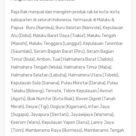
Raja Rak menjual dan mengirim produk rak ke kota-kota
kabupaten di seluruh Indonesia, termasuk di Maluku &
Papua : Buru (Namlea), Buru Selatan (Namrole), Kepulauan
Aru (Dobo), Maluku Barat Daya (Tiakur), Maluku Tengah
(Masohi), Maluku Tenggara (Langgur), Kepulauan Tanimbar
(Saumlaki), Seram Bagian Barat (Piru), Seram Bagian
Timur (Bula), Ambon, Tual | Halmahera Barat (Jailolo),
Halmahera Tengah (Weda), Halmahera Timur (Maba),
Halmahera Selatan (Labuha), Halmahera Utara (Tobelo),
Kepulauan Sula (Sanana), Pulau Morotai (Daruba), Pulau
Taliabu (Bobong), Ternate, Tidore Kepulauan | Asmat
(Agats), Biak Numfor (Kota Biak), Boven Digoel (Tanah
Merah), Deiyai (Tigi), Dogiyai (Kigamani), Intan Jaya
(Sugapa), Jayapura (Sentani), Jayawijaya (Wamena),
Keerom (Waris), Kepulauan Yapen (Serui), Lanny Jaya
(Tiom), Mamberamo Raya (Burmeso), Mamberamo Tengah