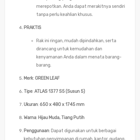
merepotkan. Anda dapat merakitnya sendiri
tanpa perlu keahlian khusus.
PRAKTIS
Rak ini ringan, mudah dipindahkan, serta
dirancang untuk kemudahan dan
kenyamanan Anda dalam menata barang-
barang.
Merk
:
GREEN LEAF
Tipe
:
ATLAS 1377 S5 (Susun 5)
Ukuran
:
650 x 480 x 1745 mm
Warna
:
Hijau Muda, Tiang Putih
Penggunaan
: Dapat digunakan untuk berbagai
kebutuhan penyimpanan di rumah, kantor, gudang,