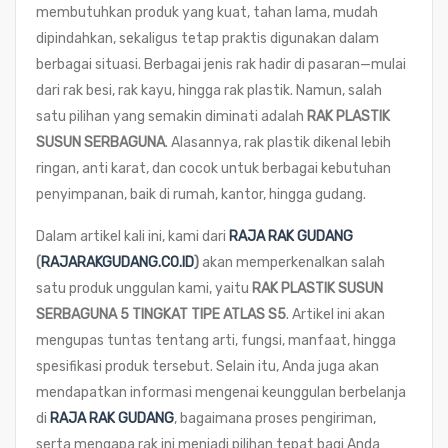
membutuhkan produk yang kuat, tahan lama, mudah
dipindahkan, sekaligus tetap praktis digunakan dalam
berbagai situasi. Berbagai jenis rak hadir di pasaran—mulai
dari rak besi, rak kayu, hingga rak plastik. Namun, salah
satu pilihan yang semakin diminati adalah
RAK PLASTIK
SUSUN SERBAGUNA
. Alasannya, rak plastik dikenal lebih
ringan, anti karat, dan cocok untuk berbagai kebutuhan
penyimpanan, baik di rumah, kantor, hingga gudang.
Dalam artikel kali ini, kami dari
RAJA RAK GUDANG
(
RAJARAKGUDANG.CO.ID
)
akan memperkenalkan salah
satu produk unggulan kami, yaitu
RAK PLASTIK SUSUN
SERBAGUNA 5 TINGKAT TIPE ATLAS S5
. Artikel ini akan
mengupas tuntas tentang arti, fungsi, manfaat, hingga
spesifikasi produk tersebut. Selain itu, Anda juga akan
mendapatkan informasi mengenai keunggulan berbelanja
di
RAJA RAK GUDANG
, bagaimana proses pengiriman,
serta mengapa rak ini menjadi pilihan tepat bagi Anda