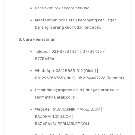
Bersihkan rak secara berkala.
Manfaatkan boks atau keranjang kecil agar
barang-barang kecil tidak tercecer.
Cara Pemesanan
Telepon
: 021-87786434 / 87786435 /
87786436
WhatsApp
: 081288551012 (Didin) |
081296786785 (Idris) | 082184497726 (Rahmat)
Email
:
didin@rajarak.co.id
|
idris@rajarak.co.id
|
rahmat@rajarak.co.id
Website
: RAJARAKMINIMARKET.COM |
RAJARAKTOKO.COM |
RAJARAKSUPERMARKET.COM