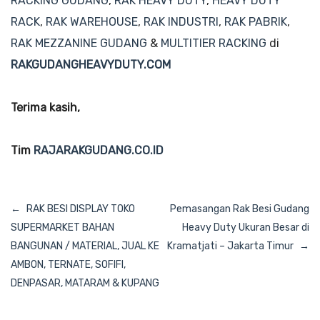
RACKING GUDANG
,
RAK HEAVY DUTY
,
HEAVY DUTY
RACK
,
RAK WAREHOUSE
,
RAK INDUSTRI
,
RAK PABRIK
,
RAK MEZZANINE GUDANG
&
MULTITIER RACKING
di
RAKGUDANGHEAVYDUTY.COM
Terima kasih,
Tim
RAJARAKGUDANG.CO.ID
Navigasi
RAK BESI DISPLAY TOKO
Pemasangan Rak Besi Gudang
pos
SUPERMARKET BAHAN
Heavy Duty Ukuran Besar di
BANGUNAN / MATERIAL, JUAL KE
Kramatjati – Jakarta Timur
AMBON, TERNATE, SOFIFI,
DENPASAR, MATARAM & KUPANG