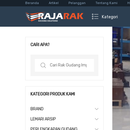
Beranda
Artikel
Pelanggan
Tentang Kami
H
Kategori
CARI APA?
Search
for:
KATEGORI PRODUK KAMI
BRAND
LEMARI ARSIP
PERLENGKAPAN GUDANG