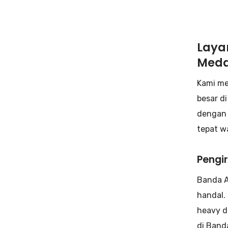
Laya
Meda
Kami me
besar d
dengan 
tepat w
Pengi
Banda A
handal.
heavy d
di Band