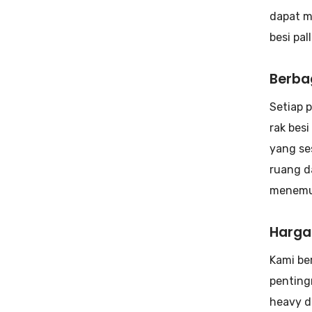
dapat m
besi pal
Berba
Setiap 
rak bes
yang se
ruang d
menemuk
Harga
Kami be
pentingn
heavy d