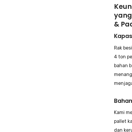
Keun
yang
& Pa
Kapas
Rak bes
4 ton p
bahan b
menanga
menjaga
Bahan
Kami me
pallet 
dan ker