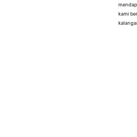
mendapa
kami be
kalangan