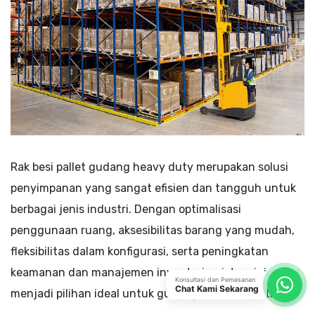
Rak besi pallet gudang heavy duty merupakan solusi
penyimpanan yang sangat efisien dan tangguh untuk
berbagai jenis industri. Dengan optimalisasi
penggunaan ruang, aksesibilitas barang yang mudah,
fleksibilitas dalam konfigurasi, serta peningkatan
keamanan dan manajemen inventaris, sistem ini
Konsultasi dan Pemesanan
Chat Kami Sekarang
menjadi pilihan ideal untuk gudang pabrik industri.