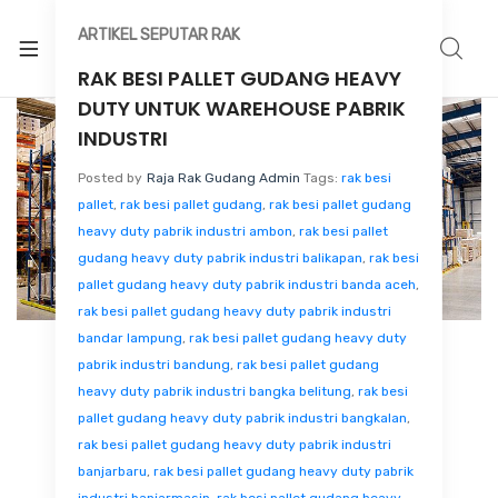
ARTIKEL SEPUTAR RAK
RAK BESI PALLET GUDANG HEAVY
DUTY UNTUK WAREHOUSE PABRIK
INDUSTRI
Posted by
Raja Rak Gudang Admin
Tags:
rak besi
pallet
,
rak besi pallet gudang
,
rak besi pallet gudang
heavy duty pabrik industri ambon
,
rak besi pallet
gudang heavy duty pabrik industri balikapan
,
rak besi
pallet gudang heavy duty pabrik industri banda aceh
,
rak besi pallet gudang heavy duty pabrik industri
bandar lampung
,
rak besi pallet gudang heavy duty
pabrik industri bandung
,
rak besi pallet gudang
heavy duty pabrik industri bangka belitung
,
rak besi
pallet gudang heavy duty pabrik industri bangkalan
,
rak besi pallet gudang heavy duty pabrik industri
banjarbaru
,
rak besi pallet gudang heavy duty pabrik