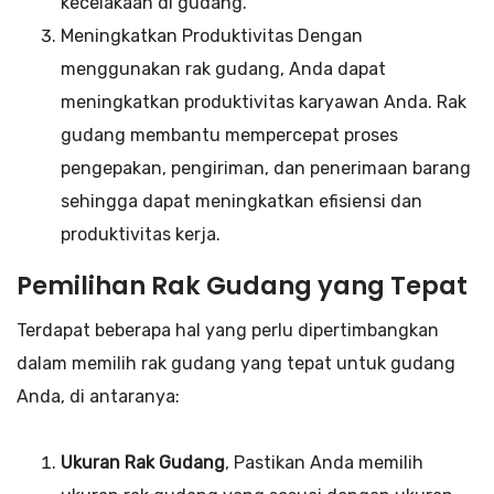
kecelakaan di gudang.
Meningkatkan Produktivitas Dengan
menggunakan rak gudang, Anda dapat
meningkatkan produktivitas karyawan Anda. Rak
gudang membantu mempercepat proses
pengepakan, pengiriman, dan penerimaan barang
sehingga dapat meningkatkan efisiensi dan
produktivitas kerja.
Pemilihan Rak Gudang yang Tepat
Terdapat beberapa hal yang perlu dipertimbangkan
dalam memilih rak gudang yang tepat untuk gudang
Anda, di antaranya:
Ukuran Rak Gudang
, Pastikan Anda memilih