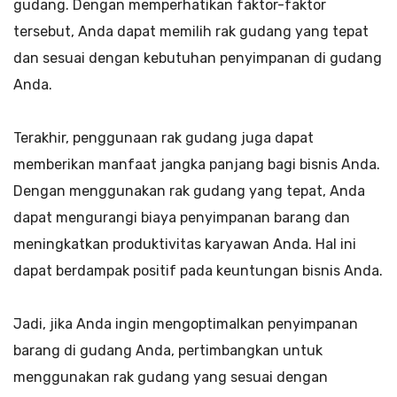
gudang. Dengan memperhatikan faktor-faktor
tersebut, Anda dapat memilih rak gudang yang tepat
dan sesuai dengan kebutuhan penyimpanan di gudang
Anda.
Terakhir, penggunaan rak gudang juga dapat
memberikan manfaat jangka panjang bagi bisnis Anda.
Dengan menggunakan rak gudang yang tepat, Anda
dapat mengurangi biaya penyimpanan barang dan
meningkatkan produktivitas karyawan Anda. Hal ini
dapat berdampak positif pada keuntungan bisnis Anda.
Jadi, jika Anda ingin mengoptimalkan penyimpanan
barang di gudang Anda, pertimbangkan untuk
menggunakan rak gudang yang sesuai dengan