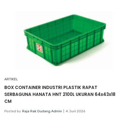
ARTIKEL
BOX CONTAINER INDUSTRI PLASTIK RAPAT
SERBAGUNA HANATA HNT 2100L UKURAN 64x43x18
CM
Posted by
Raja Rak Gudang Admin
4 Juni 2026