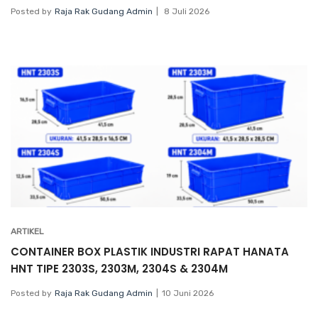
Posted by
Raja Rak Gudang Admin
8 Juli 2026
ARTIKEL
CONTAINER BOX PLASTIK INDUSTRI RAPAT HANATA
HNT TIPE 2303S, 2303M, 2304S & 2304M
Posted by
Raja Rak Gudang Admin
10 Juni 2026