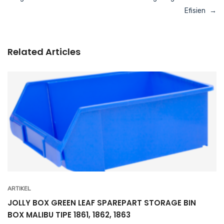
Efisien
Related Articles
ARTIKEL
JOLLY BOX GREEN LEAF SPAREPART STORAGE BIN
BOX MALIBU TIPE 1861, 1862, 1863