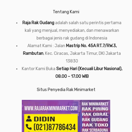
Tentang Kami
Raja Rak Gudang
adalah salah satu perintis pertama
kali yang menjual, menyediakan, dan menawarkan
berbagai jenis rak gudang di Indonesia
Alamat Kami : Jalan
Mastrip No. 45A RT.7/RW.3,
Rambutan
, Kec. Ciracas, Jakarta Timur, DKI Jakarta
13830
Kantor Kami Buka
Setiap Hari (Kecuali Libur Nasional),
08.00 – 17.00 WIB
Situs Penyedia Rak Minimarket