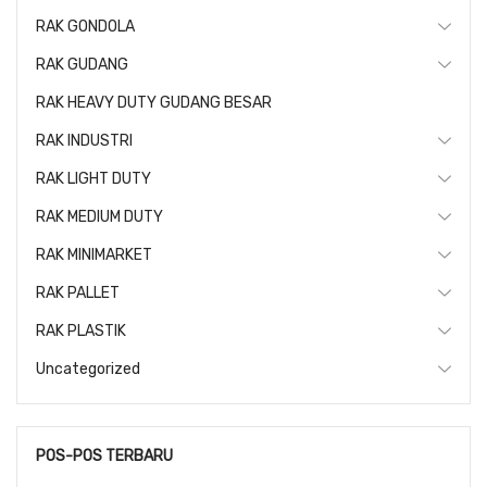
RAK GONDOLA
RAK GUDANG
RAK HEAVY DUTY GUDANG BESAR
RAK INDUSTRI
RAK LIGHT DUTY
RAK MEDIUM DUTY
RAK MINIMARKET
RAK PALLET
RAK PLASTIK
Uncategorized
POS-POS TERBARU