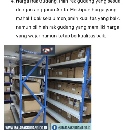
Harga Rak Gudang
, Pilih rak gudang yang sesuai
dengan anggaran Anda. Meskipun harga yang
mahal tidak selalu menjamin kualitas yang baik,
namun pilihlah rak gudang yang memiliki harga
yang wajar namun tetap berkualitas baik.