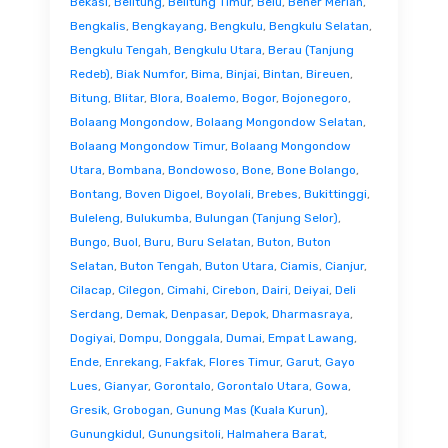
Bekasi
,
Belitung
,
Belitung Timur
,
Belu
,
Bener Meriah
,
Bengkalis
,
Bengkayang
,
Bengkulu
,
Bengkulu Selatan
,
Bengkulu Tengah
,
Bengkulu Utara
,
Berau (Tanjung
Redeb)
,
Biak Numfor
,
Bima
,
Binjai
,
Bintan
,
Bireuen
,
Bitung
,
Blitar
,
Blora
,
Boalemo
,
Bogor
,
Bojonegoro
,
Bolaang Mongondow
,
Bolaang Mongondow Selatan
,
Bolaang Mongondow Timur
,
Bolaang Mongondow
Utara
,
Bombana
,
Bondowoso
,
Bone
,
Bone Bolango
,
Bontang
,
Boven Digoel
,
Boyolali
,
Brebes
,
Bukittinggi
,
Buleleng
,
Bulukumba
,
Bulungan (Tanjung Selor)
,
Bungo
,
Buol
,
Buru
,
Buru Selatan
,
Buton
,
Buton
Selatan
,
Buton Tengah
,
Buton Utara
,
Ciamis
,
Cianjur
,
Cilacap
,
Cilegon
,
Cimahi
,
Cirebon
,
Dairi
,
Deiyai
,
Deli
Serdang
,
Demak
,
Denpasar
,
Depok
,
Dharmasraya
,
Dogiyai
,
Dompu
,
Donggala
,
Dumai
,
Empat Lawang
,
Ende
,
Enrekang
,
Fakfak
,
Flores Timur
,
Garut
,
Gayo
Lues
,
Gianyar
,
Gorontalo
,
Gorontalo Utara
,
Gowa
,
Gresik
,
Grobogan
,
Gunung Mas (Kuala Kurun)
,
Gunungkidul
,
Gunungsitoli
,
Halmahera Barat
,