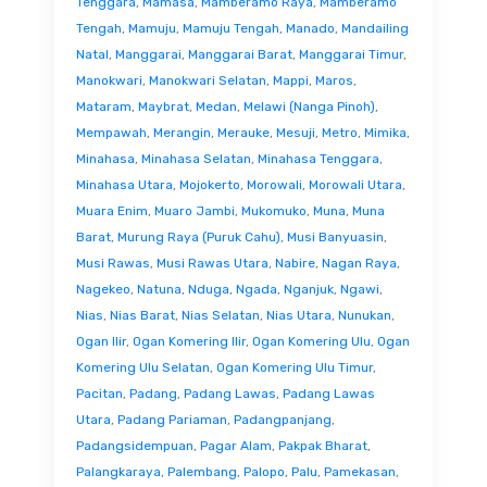
Tenggara
,
Mamasa
,
Mamberamo Raya
,
Mamberamo
Tengah
,
Mamuju
,
Mamuju Tengah
,
Manado
,
Mandailing
Natal
,
Manggarai
,
Manggarai Barat
,
Manggarai Timur
,
Manokwari
,
Manokwari Selatan
,
Mappi
,
Maros
,
Mataram
,
Maybrat
,
Medan
,
Melawi (Nanga Pinoh)
,
Mempawah
,
Merangin
,
Merauke
,
Mesuji
,
Metro
,
Mimika
,
Minahasa
,
Minahasa Selatan
,
Minahasa Tenggara
,
Minahasa Utara
,
Mojokerto
,
Morowali
,
Morowali Utara
,
Muara Enim
,
Muaro Jambi
,
Mukomuko
,
Muna
,
Muna
Barat
,
Murung Raya (Puruk Cahu)
,
Musi Banyuasin
,
Musi Rawas
,
Musi Rawas Utara
,
Nabire
,
Nagan Raya
,
Nagekeo
,
Natuna
,
Nduga
,
Ngada
,
Nganjuk
,
Ngawi
,
Nias
,
Nias Barat
,
Nias Selatan
,
Nias Utara
,
Nunukan
,
Ogan Ilir
,
Ogan Komering Ilir
,
Ogan Komering Ulu
,
Ogan
Komering Ulu Selatan
,
Ogan Komering Ulu Timur
,
Pacitan
,
Padang
,
Padang Lawas
,
Padang Lawas
Utara
,
Padang Pariaman
,
Padangpanjang
,
Padangsidempuan
,
Pagar Alam
,
Pakpak Bharat
,
Palangkaraya
,
Palembang
,
Palopo
,
Palu
,
Pamekasan
,