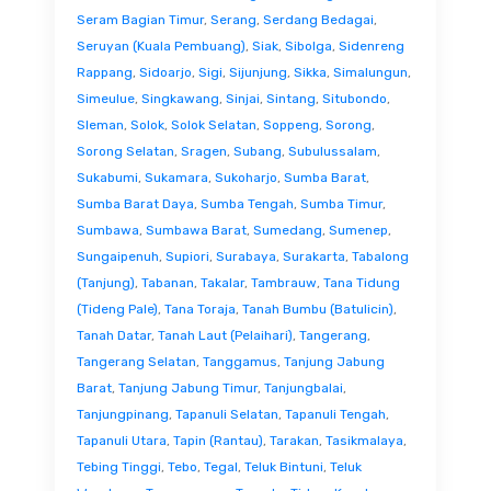
Seram Bagian Timur
,
Serang
,
Serdang Bedagai
,
Seruyan (Kuala Pembuang)
,
Siak
,
Sibolga
,
Sidenreng
Rappang
,
Sidoarjo
,
Sigi
,
Sijunjung
,
Sikka
,
Simalungun
,
Simeulue
,
Singkawang
,
Sinjai
,
Sintang
,
Situbondo
,
Sleman
,
Solok
,
Solok Selatan
,
Soppeng
,
Sorong
,
Sorong Selatan
,
Sragen
,
Subang
,
Subulussalam
,
Sukabumi
,
Sukamara
,
Sukoharjo
,
Sumba Barat
,
Sumba Barat Daya
,
Sumba Tengah
,
Sumba Timur
,
Sumbawa
,
Sumbawa Barat
,
Sumedang
,
Sumenep
,
Sungaipenuh
,
Supiori
,
Surabaya
,
Surakarta
,
Tabalong
(Tanjung)
,
Tabanan
,
Takalar
,
Tambrauw
,
Tana Tidung
(Tideng Pale)
,
Tana Toraja
,
Tanah Bumbu (Batulicin)
,
Tanah Datar
,
Tanah Laut (Pelaihari)
,
Tangerang
,
Tangerang Selatan
,
Tanggamus
,
Tanjung Jabung
Barat
,
Tanjung Jabung Timur
,
Tanjungbalai
,
Tanjungpinang
,
Tapanuli Selatan
,
Tapanuli Tengah
,
Tapanuli Utara
,
Tapin (Rantau)
,
Tarakan
,
Tasikmalaya
,
Tebing Tinggi
,
Tebo
,
Tegal
,
Teluk Bintuni
,
Teluk