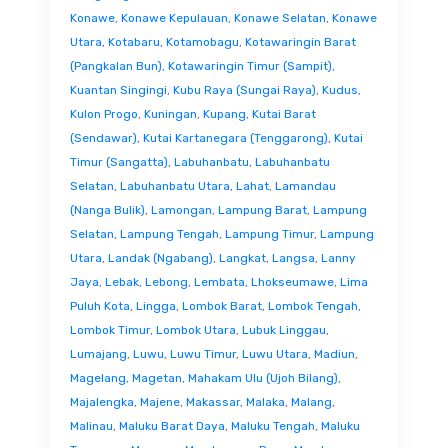
Konawe
,
Konawe Kepulauan
,
Konawe Selatan
,
Konawe
Utara
,
Kotabaru
,
Kotamobagu
,
Kotawaringin Barat
(Pangkalan Bun)
,
Kotawaringin Timur (Sampit)
,
Kuantan Singingi
,
Kubu Raya (Sungai Raya)
,
Kudus
,
Kulon Progo
,
Kuningan
,
Kupang
,
Kutai Barat
(Sendawar)
,
Kutai Kartanegara (Tenggarong)
,
Kutai
Timur (Sangatta)
,
Labuhanbatu
,
Labuhanbatu
Selatan
,
Labuhanbatu Utara
,
Lahat
,
Lamandau
(Nanga Bulik)
,
Lamongan
,
Lampung Barat
,
Lampung
Selatan
,
Lampung Tengah
,
Lampung Timur
,
Lampung
Utara
,
Landak (Ngabang)
,
Langkat
,
Langsa
,
Lanny
Jaya
,
Lebak
,
Lebong
,
Lembata
,
Lhokseumawe
,
Lima
Puluh Kota
,
Lingga
,
Lombok Barat
,
Lombok Tengah
,
Lombok Timur
,
Lombok Utara
,
Lubuk Linggau
,
Lumajang
,
Luwu
,
Luwu Timur
,
Luwu Utara
,
Madiun
,
Magelang
,
Magetan
,
Mahakam Ulu (Ujoh Bilang)
,
Majalengka
,
Majene
,
Makassar
,
Malaka
,
Malang
,
Malinau
,
Maluku Barat Daya
,
Maluku Tengah
,
Maluku