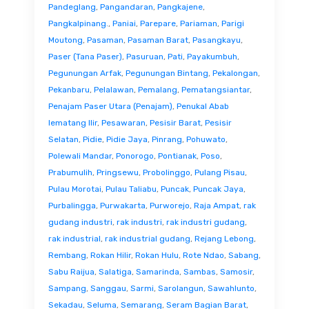
Pandeglang
,
Pangandaran
,
Pangkajene
,
Pangkalpinang.
,
Paniai
,
Parepare
,
Pariaman
,
Parigi
Moutong
,
Pasaman
,
Pasaman Barat
,
Pasangkayu
,
Paser (Tana Paser)
,
Pasuruan
,
Pati
,
Payakumbuh
,
Pegunungan Arfak
,
Pegunungan Bintang
,
Pekalongan
,
Pekanbaru
,
Pelalawan
,
Pemalang
,
Pematangsiantar
,
Penajam Paser Utara (Penajam)
,
Penukal Abab
lematang Ilir
,
Pesawaran
,
Pesisir Barat
,
Pesisir
Selatan
,
Pidie
,
Pidie Jaya
,
Pinrang
,
Pohuwato
,
Polewali Mandar
,
Ponorogo
,
Pontianak
,
Poso
,
Prabumulih
,
Pringsewu
,
Probolinggo
,
Pulang Pisau
,
Pulau Morotai
,
Pulau Taliabu
,
Puncak
,
Puncak Jaya
,
Purbalingga
,
Purwakarta
,
Purworejo
,
Raja Ampat
,
rak
gudang industri
,
rak industri
,
rak industri gudang
,
rak industrial
,
rak industrial gudang
,
Rejang Lebong
,
Rembang
,
Rokan Hilir
,
Rokan Hulu
,
Rote Ndao
,
Sabang
,
Sabu Raijua
,
Salatiga
,
Samarinda
,
Sambas
,
Samosir
,
Sampang
,
Sanggau
,
Sarmi
,
Sarolangun
,
Sawahlunto
,
Sekadau
,
Seluma
,
Semarang
,
Seram Bagian Barat
,