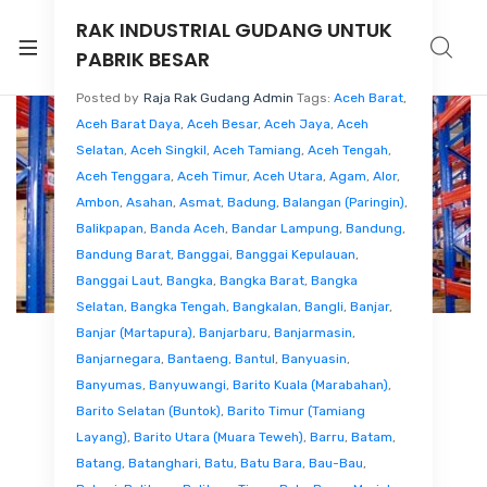
RAK INDUSTRIAL GUDANG UNTUK
PABRIK BESAR
Posted by
Raja Rak Gudang Admin
Tags:
Aceh Barat
,
Aceh Barat Daya
,
Aceh Besar
,
Aceh Jaya
,
Aceh
Selatan
,
Aceh Singkil
,
Aceh Tamiang
,
Aceh Tengah
,
Aceh Tenggara
,
Aceh Timur
,
Aceh Utara
,
Agam
,
Alor
,
Ambon
,
Asahan
,
Asmat
,
Badung
,
Balangan (Paringin)
,
Balikpapan
,
Banda Aceh
,
Bandar Lampung
,
Bandung
,
Bandung Barat
,
Banggai
,
Banggai Kepulauan
,
Banggai Laut
,
Bangka
,
Bangka Barat
,
Bangka
Selatan
,
Bangka Tengah
,
Bangkalan
,
Bangli
,
Banjar
,
Banjar (Martapura)
,
Banjarbaru
,
Banjarmasin
,
Banjarnegara
,
Bantaeng
,
Bantul
,
Banyuasin
,
Banyumas
,
Banyuwangi
,
Barito Kuala (Marabahan)
,
Barito Selatan (Buntok)
,
Barito Timur (Tamiang
Layang)
,
Barito Utara (Muara Teweh)
,
Barru
,
Batam
,
Batang
,
Batanghari
,
Batu
,
Batu Bara
,
Bau-Bau
,