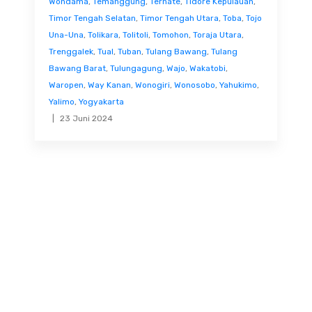
Wondama
,
Temanggung
,
Ternate
,
Tidore Kepulauan
,
Timor Tengah Selatan
,
Timor Tengah Utara
,
Toba
,
Tojo
Una-Una
,
Tolikara
,
Tolitoli
,
Tomohon
,
Toraja Utara
,
Trenggalek
,
Tual
,
Tuban
,
Tulang Bawang
,
Tulang
Bawang Barat
,
Tulungagung
,
Wajo
,
Wakatobi
,
Waropen
,
Way Kanan
,
Wonogiri
,
Wonosobo
,
Yahukimo
,
Yalimo
,
Yogyakarta
23 Juni 2024