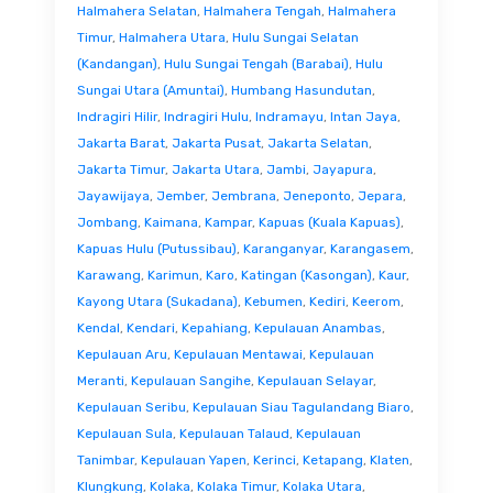
Halmahera Selatan
,
Halmahera Tengah
,
Halmahera
Timur
,
Halmahera Utara
,
Hulu Sungai Selatan
(Kandangan)
,
Hulu Sungai Tengah (Barabai)
,
Hulu
Sungai Utara (Amuntai)
,
Humbang Hasundutan
,
Indragiri Hilir
,
Indragiri Hulu
,
Indramayu
,
Intan Jaya
,
Jakarta Barat
,
Jakarta Pusat
,
Jakarta Selatan
,
Jakarta Timur
,
Jakarta Utara
,
Jambi
,
Jayapura
,
Jayawijaya
,
Jember
,
Jembrana
,
Jeneponto
,
Jepara
,
Jombang
,
Kaimana
,
Kampar
,
Kapuas (Kuala Kapuas)
,
Kapuas Hulu (Putussibau)
,
Karanganyar
,
Karangasem
,
Karawang
,
Karimun
,
Karo
,
Katingan (Kasongan)
,
Kaur
,
Kayong Utara (Sukadana)
,
Kebumen
,
Kediri
,
Keerom
,
Kendal
,
Kendari
,
Kepahiang
,
Kepulauan Anambas
,
Kepulauan Aru
,
Kepulauan Mentawai
,
Kepulauan
Meranti
,
Kepulauan Sangihe
,
Kepulauan Selayar
,
Kepulauan Seribu
,
Kepulauan Siau Tagulandang Biaro
,
Kepulauan Sula
,
Kepulauan Talaud
,
Kepulauan
Tanimbar
,
Kepulauan Yapen
,
Kerinci
,
Ketapang
,
Klaten
,
Klungkung
,
Kolaka
,
Kolaka Timur
,
Kolaka Utara
,