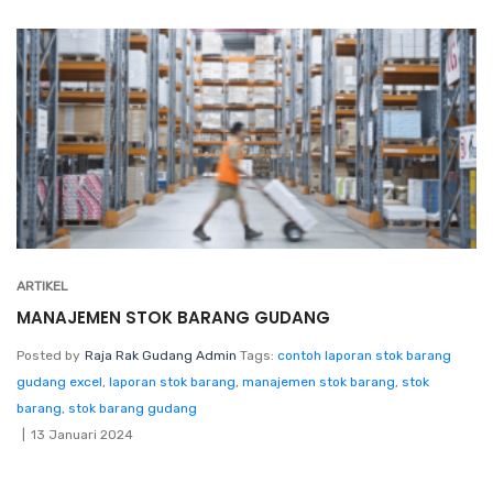
ARTIKEL
MANAJEMEN STOK BARANG GUDANG
Posted by
Raja Rak Gudang Admin
Tags:
contoh laporan stok barang
gudang excel
,
laporan stok barang
,
manajemen stok barang
,
stok
barang
,
stok barang gudang
13 Januari 2024