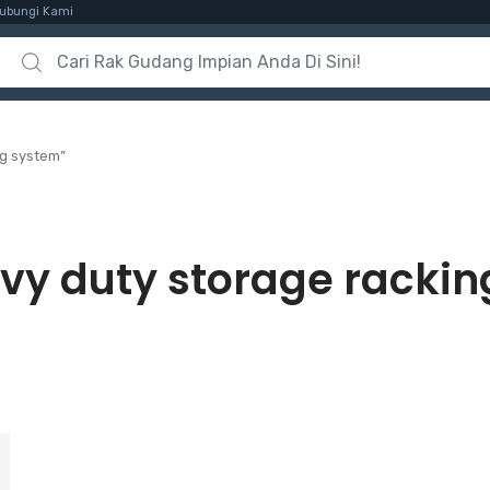
ubungi Kami
Search for:
ng system”
vy duty storage racki