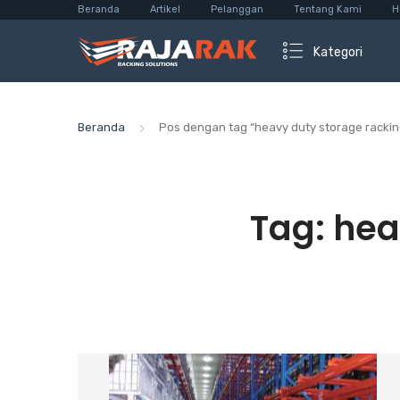
Beranda
Artikel
Pelanggan
Tentang Kami
H
Kategori
Beranda
Pos dengan tag “heavy duty storage racki
Tag:
hea