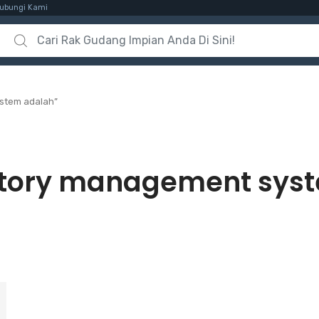
ubungi Kami
Search for:
stem adalah”
tory management sys