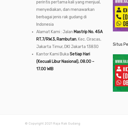
perintis pertama kali yang menjual,
menyediakan, dan menawarkan
berbagai jenis rak gudang di
Indonesia
Alamat Kami : Jalan
Mastrip No. 45A
RT.7/RW.3, Rambutan
, Kec. Ciracas,
Situs P
Jakarta Timur, DKI Jakarta 13830
Kantor Kami Buka
Setiap Hari
(Kecuali Libur Nasional), 08.00 –
17.00 WIB
© Copyright 2021 Raja Rak Gudang