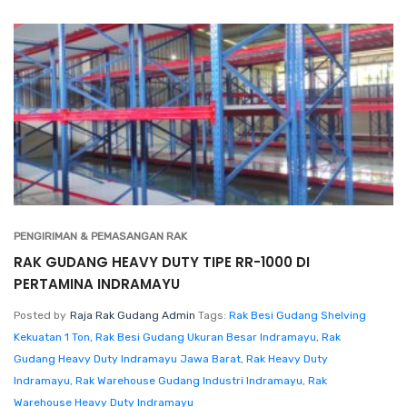
PENGIRIMAN & PEMASANGAN RAK
RAK GUDANG HEAVY DUTY TIPE RR-1000 DI
PERTAMINA INDRAMAYU
Posted by
Raja Rak Gudang Admin
Tags:
Rak Besi Gudang Shelving
Kekuatan 1 Ton
,
Rak Besi Gudang Ukuran Besar Indramayu
,
Rak
Gudang Heavy Duty Indramayu Jawa Barat
,
Rak Heavy Duty
Indramayu
,
Rak Warehouse Gudang Industri Indramayu
,
Rak
Warehouse Heavy Duty Indramayu