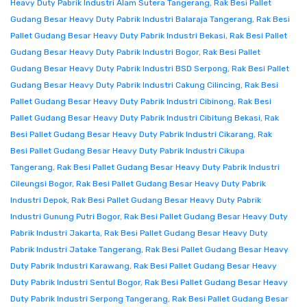
Heavy Duty Pabrik Industri Alam Sutera Tangerang
,
Rak Besi Pallet
Gudang Besar Heavy Duty Pabrik Industri Balaraja Tangerang
,
Rak Besi
Pallet Gudang Besar Heavy Duty Pabrik Industri Bekasi
,
Rak Besi Pallet
Gudang Besar Heavy Duty Pabrik Industri Bogor
,
Rak Besi Pallet
Gudang Besar Heavy Duty Pabrik Industri BSD Serpong
,
Rak Besi Pallet
Gudang Besar Heavy Duty Pabrik Industri Cakung Cilincing
,
Rak Besi
Pallet Gudang Besar Heavy Duty Pabrik Industri Cibinong
,
Rak Besi
Pallet Gudang Besar Heavy Duty Pabrik Industri Cibitung Bekasi
,
Rak
Besi Pallet Gudang Besar Heavy Duty Pabrik Industri Cikarang
,
Rak
Besi Pallet Gudang Besar Heavy Duty Pabrik Industri Cikupa
Tangerang
,
Rak Besi Pallet Gudang Besar Heavy Duty Pabrik Industri
Cileungsi Bogor
,
Rak Besi Pallet Gudang Besar Heavy Duty Pabrik
Industri Depok
,
Rak Besi Pallet Gudang Besar Heavy Duty Pabrik
Industri Gunung Putri Bogor
,
Rak Besi Pallet Gudang Besar Heavy Duty
Pabrik Industri Jakarta
,
Rak Besi Pallet Gudang Besar Heavy Duty
Pabrik Industri Jatake Tangerang
,
Rak Besi Pallet Gudang Besar Heavy
Duty Pabrik Industri Karawang
,
Rak Besi Pallet Gudang Besar Heavy
Duty Pabrik Industri Sentul Bogor
,
Rak Besi Pallet Gudang Besar Heavy
Duty Pabrik Industri Serpong Tangerang
,
Rak Besi Pallet Gudang Besar