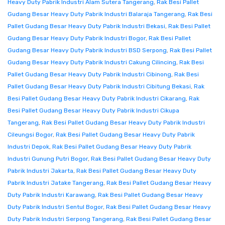
Heavy Duty Pabrik Industri Alam Sutera Tangerang
,
Rak Besi Pallet
Gudang Besar Heavy Duty Pabrik Industri Balaraja Tangerang
,
Rak Besi
Pallet Gudang Besar Heavy Duty Pabrik Industri Bekasi
,
Rak Besi Pallet
Gudang Besar Heavy Duty Pabrik Industri Bogor
,
Rak Besi Pallet
Gudang Besar Heavy Duty Pabrik Industri BSD Serpong
,
Rak Besi Pallet
Gudang Besar Heavy Duty Pabrik Industri Cakung Cilincing
,
Rak Besi
Pallet Gudang Besar Heavy Duty Pabrik Industri Cibinong
,
Rak Besi
Pallet Gudang Besar Heavy Duty Pabrik Industri Cibitung Bekasi
,
Rak
Besi Pallet Gudang Besar Heavy Duty Pabrik Industri Cikarang
,
Rak
Besi Pallet Gudang Besar Heavy Duty Pabrik Industri Cikupa
Tangerang
,
Rak Besi Pallet Gudang Besar Heavy Duty Pabrik Industri
Cileungsi Bogor
,
Rak Besi Pallet Gudang Besar Heavy Duty Pabrik
Industri Depok
,
Rak Besi Pallet Gudang Besar Heavy Duty Pabrik
Industri Gunung Putri Bogor
,
Rak Besi Pallet Gudang Besar Heavy Duty
Pabrik Industri Jakarta
,
Rak Besi Pallet Gudang Besar Heavy Duty
Pabrik Industri Jatake Tangerang
,
Rak Besi Pallet Gudang Besar Heavy
Duty Pabrik Industri Karawang
,
Rak Besi Pallet Gudang Besar Heavy
Duty Pabrik Industri Sentul Bogor
,
Rak Besi Pallet Gudang Besar Heavy
Duty Pabrik Industri Serpong Tangerang
,
Rak Besi Pallet Gudang Besar