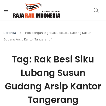
Beranda
Pos dengan tag “Rak Besi Siku Lubang Susun
Gudang Arsip Kantor Tangerang”
Tag:
Rak Besi Siku
Lubang Susun
Gudang Arsip Kantor
Tangerang