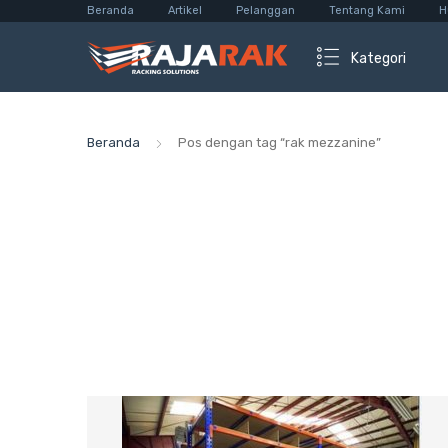
Beranda
Artikel
Pelanggan
Tentang Kami
H
Kategori
Beranda
Pos dengan tag “rak mezzanine”