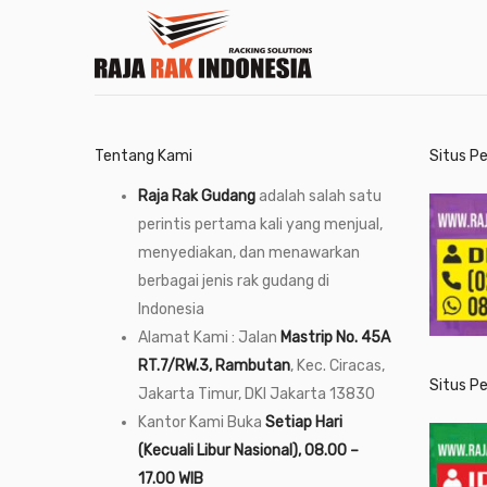
Tentang Kami
Situs P
Raja Rak Gudang
adalah salah satu
perintis pertama kali yang menjual,
menyediakan, dan menawarkan
berbagai jenis rak gudang di
Indonesia
Alamat Kami : Jalan
Mastrip No. 45A
RT.7/RW.3, Rambutan
, Kec. Ciracas,
Situs P
Jakarta Timur, DKI Jakarta 13830
Kantor Kami Buka
Setiap Hari
(Kecuali Libur Nasional), 08.00 –
17.00 WIB