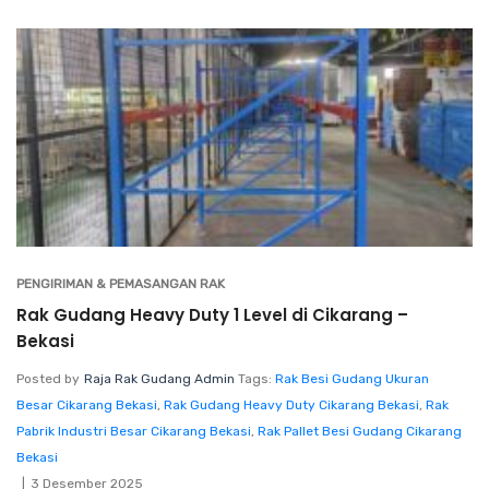
PENGIRIMAN & PEMASANGAN RAK
Rak Gudang Heavy Duty 1 Level di Cikarang –
Bekasi
Posted by
Raja Rak Gudang Admin
Tags:
Rak Besi Gudang Ukuran
Besar Cikarang Bekasi
,
Rak Gudang Heavy Duty Cikarang Bekasi
,
Rak
Pabrik Industri Besar Cikarang Bekasi
,
Rak Pallet Besi Gudang Cikarang
Bekasi
3 Desember 2025