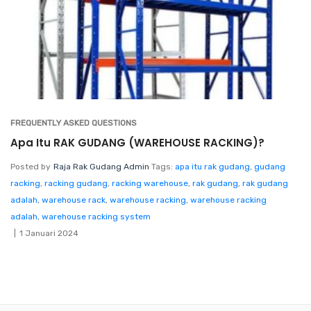
FREQUENTLY ASKED QUESTIONS
Apa Itu RAK GUDANG (WAREHOUSE RACKING)?
Posted by
Raja Rak Gudang Admin
Tags:
apa itu rak gudang
,
gudang
racking
,
racking gudang
,
racking warehouse
,
rak gudang
,
rak gudang
adalah
,
warehouse rack
,
warehouse racking
,
warehouse racking
adalah
,
warehouse racking system
1 Januari 2024