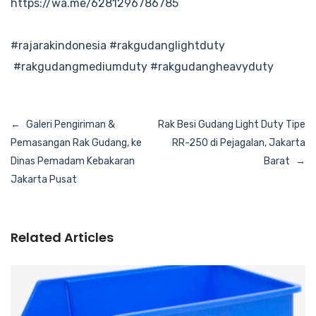
https://wa.me/6281296786785
#rajarakindonesia
#rakgudanglightduty
#rakgudangmediumduty
#rakgudangheavyduty
Navigasi
Galeri Pengiriman &
Rak Besi Gudang Light Duty Tipe
pos
Pemasangan Rak Gudang, ke
RR-250 di Pejagalan, Jakarta
Dinas Pemadam Kebakaran
Barat
Jakarta Pusat
Related Articles