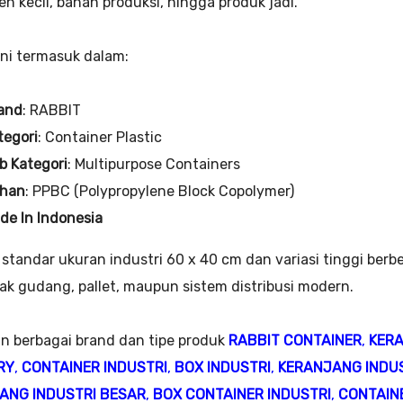
n kecil, bahan produksi, hingga produk jadi.
ini termasuk dalam:
and
: RABBIT
tegori
: Container Plastic
b Kategori
: Multipurpose Containers
han
: PPBC (Polypropylene Block Copolymer)
de In Indonesia
standar ukuran industri 60 x 40 cm dan variasi tinggi berb
rak gudang, pallet, maupun sistem distribusi modern.
n berbagai brand dan tipe produk
RABBIT CONTAINER
,
KER
RY
,
CONTAINER INDUSTRI
,
BOX INDUSTRI
,
KERANJANG INDU
ANG INDUSTRI BESAR
,
BOX CONTAINER INDUSTRI
,
CONTAINE