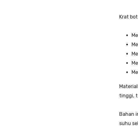
Krat bot
Me
Me
Me
Me
Me
Materia
tinggi, 
Bahan i
suhu se