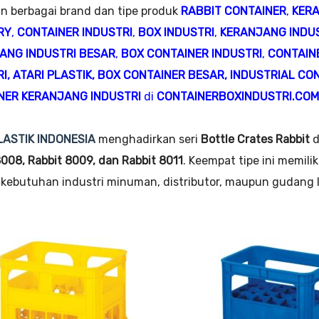
n berbagai brand dan tipe produk
RABBIT CONTAINER
,
KER
RY
,
CONTAINER INDUSTRI
,
BOX INDUSTRI
,
KERANJANG INDU
ANG INDUSTRI BESAR
,
BOX CONTAINER INDUSTRI
,
CONTAINE
RI
,
ATARI PLASTIK
,
BOX CONTAINER BESAR
,
INDUSTRIAL CO
NER KERANJANG INDUSTRI
di
CONTAINERBOXINDUSTRI.COM
LASTIK INDONESIA
menghadirkan seri
Bottle Crates Rabbit
d
8008, Rabbit 8009, dan Rabbit 8011
. Keempat tipe ini memili
kebutuhan industri minuman, distributor, maupun gudang lo