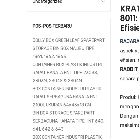
Uncategorized
KRAT
8011
Efisi
POS-POS TERBARU
JOLLY BOX GREEN LEAF SPAREPART
RAJARA
STORAGE BIN BOX MALIBU TIPE
aspek y
1861, 1862, 1863
efisien
CONTAINER BOX PLASTIK INDUSTRI
RABBIT 
RAPAT HANATA HNT TIPE 2303S,
secara p
2303M, 2304S & 2304M
BOX CONTAINER INDUSTRI PLASTIK
Produk 
RAPAT SERBAGUNA HANATA HNT
2100L UKURAN 64x43x18 CM
mengang
BIN BOX STORAGE SPARE PART
Dengan 
SERBAGUNA HANATA TIPE HNT 640,
maksima
641, 642 & 643
BOX CONTAINER INDUSTRI PLASTIK