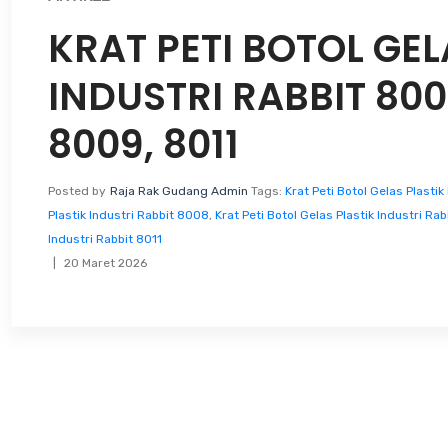
KRAT PETI BOTOL GEL
INDUSTRI RABBIT 800
8009, 8011
Posted by
Raja Rak Gudang Admin
Tags:
Krat Peti Botol Gelas Plastik
Plastik Industri Rabbit 8008
,
Krat Peti Botol Gelas Plastik Industri Ra
Industri Rabbit 8011
20 Maret 2026