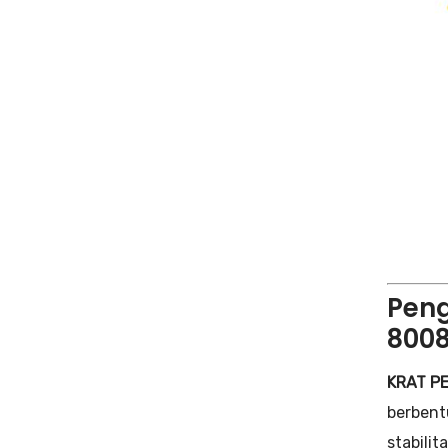
Peng
8008
KRAT PE
berbent
stabilita