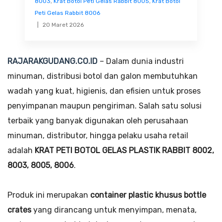
8003
,
Krat Botol Peti Gelas Rabbit 8005
,
Krat Botol
Peti Gelas Rabbit 8006
20 Maret 2026
RAJARAKGUDANG.CO.ID
– Dalam dunia industri
minuman, distribusi botol dan galon membutuhkan
wadah yang kuat, higienis, dan efisien untuk proses
penyimpanan maupun pengiriman. Salah satu solusi
terbaik yang banyak digunakan oleh perusahaan
minuman, distributor, hingga pelaku usaha retail
adalah
KRAT PETI BOTOL GELAS PLASTIK RABBIT 8002,
8003, 8005, 8006
.
Produk ini merupakan
container plastic khusus bottle
crates
yang dirancang untuk menyimpan, menata,