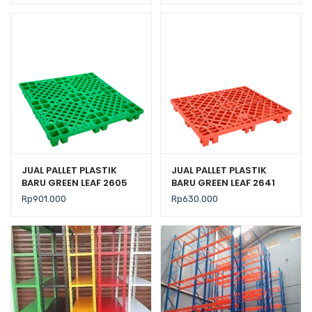
JUAL PALLET PLASTIK
JUAL PALLET PLASTIK
BARU GREEN LEAF 2605
BARU GREEN LEAF 2641
UKURAN 120x120x14 CM
UKURAN 120x100x14 CM
Rp
901.000
Rp
630.000