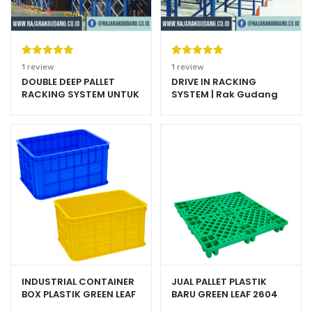
Peringkat
1
Peringkat
1
1
review
1
review
5.00
dari 5
5.00
dari 5
DOUBLE DEEP PALLET
DRIVE IN RACKING
RACKING SYSTEM UNTUK
SYSTEM | Rak Gudang
berdasarka
berdasarka
WAREHOUSE BESAR
Heavy Duty Warehouse
n
penilaian
n
penilaian
Pallet Rack
pelanggan
pelanggan
INDUSTRIAL CONTAINER
JUAL PALLET PLASTIK
BOX PLASTIK GREEN LEAF
BARU GREEN LEAF 2604
2234P VOLUME 45 LITER
UKURAN 110x110x14 CM