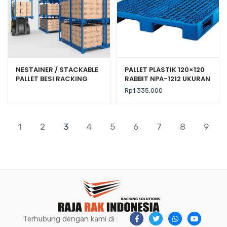
NESTAINER / STACKABLE
PALLET PLASTIK 120×120
PALLET BESI RACKING
RABBIT NPA-1212 UKURAN
PORTABLE TIPE SJP-1500
120x120x160 CM, JUAL
Rp
1.335.000
HARGA BERSAING
1
2
3
4
5
6
7
8
9
Terhubung dengan kami di :