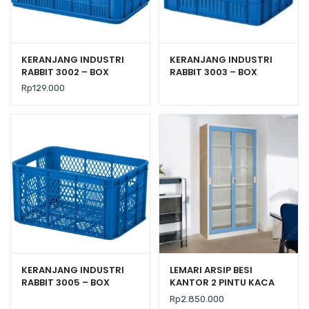
KERANJANG INDUSTRI
KERANJANG INDUSTRI
RABBIT 3002 – BOX
RABBIT 3003 – BOX
PLASTIK CONTAINER
PLASTIK CONTAINER
Rp
129.000
59×38×16,5 CM
50×36×27 CM
KERANJANG INDUSTRI
LEMARI ARSIP BESI
RABBIT 3005 – BOX
KANTOR 2 PINTU KACA
PLASTIK CONTAINER
SLIDING BIRU KRISBOW
Rp
2.850.000
UKURAN 525x365x270