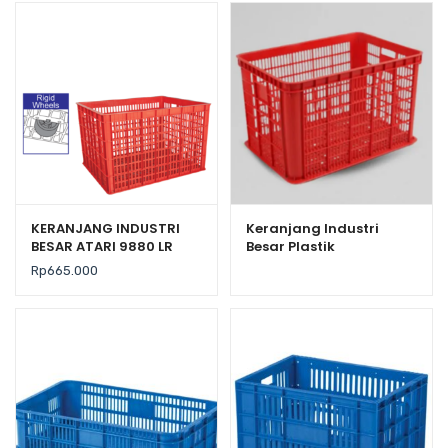
KERANJANG INDUSTRI
Keranjang Industri
BESAR ATARI 9880 LR
Besar Plastik
UKURAN 100x80x63,6 CM
Serbaguna Bioplast
Rp
665.000
HDPE 6238 Volume 100
Liter