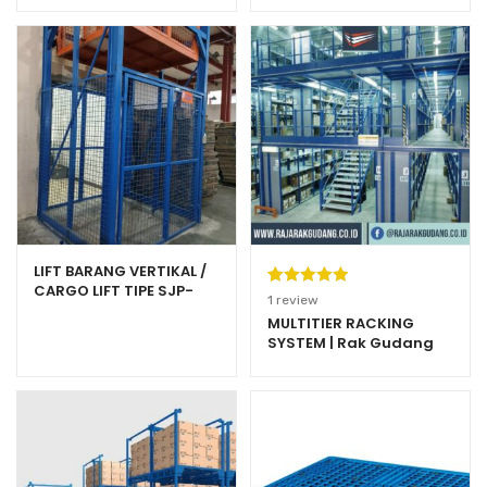
mm
LIFT BARANG VERTIKAL /
CARGO LIFT TIPE SJP-
Peringkat
1
1
review
1000 UNTUK GUDANG,
5.00
dari 5
MULTITIER RACKING
RUKO & PABRIK
SYSTEM | Rak Gudang
berdasarka
Heavy Duty Warehouse
n
penilaian
Racking
pelanggan