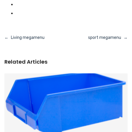
Navigasi
Living megamenu
sport megamenu
pos
Related Articles