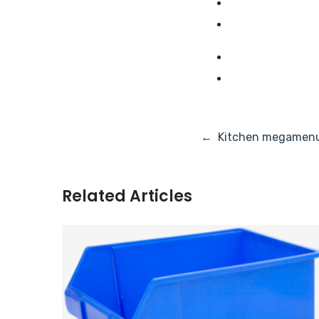
Navigasi
Kitchen megamen
pos
Related Articles