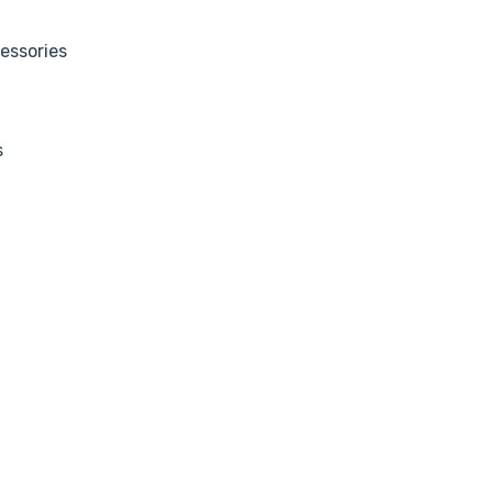
essories
s