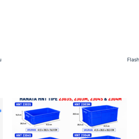
u
Flas