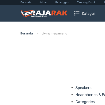
Beranda
Artikel
Pelanggan
Tentang Kami
H
Kategori
Beranda
Living megamenu
Speakers
Headphones & E
Categories