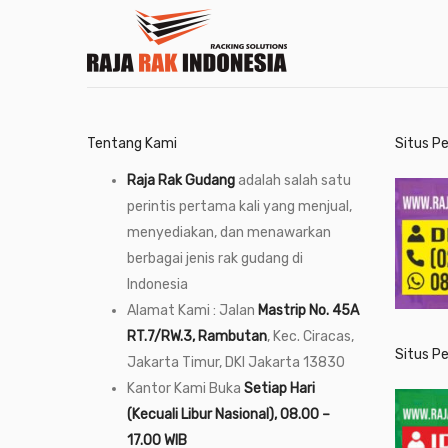
Tentang Kami
Situs P
Raja Rak Gudang
adalah salah satu
perintis pertama kali yang menjual,
menyediakan, dan menawarkan
berbagai jenis rak gudang di
Indonesia
Alamat Kami : Jalan
Mastrip No. 45A
RT.7/RW.3, Rambutan
, Kec. Ciracas,
Situs P
Jakarta Timur, DKI Jakarta 13830
Kantor Kami Buka
Setiap Hari
(Kecuali Libur Nasional), 08.00 –
17.00 WIB