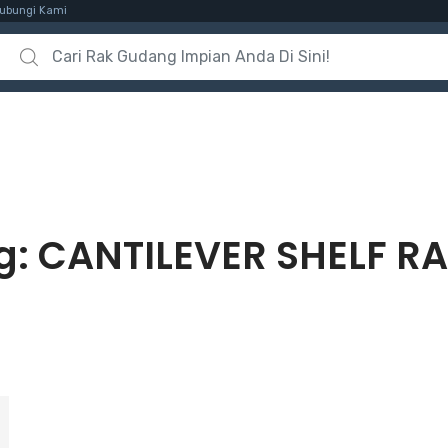
ubungi Kami
Search for:
g:
CANTILEVER SHELF R