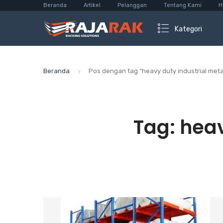
Beranda
Artikel
Pelanggan
Tentang Kami
H
Kategori
Beranda
Pos dengan tag “heavy duty industrial meta
Tag:
heav