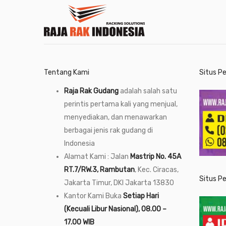
Tentang Kami
Situs P
Raja Rak Gudang
adalah salah satu
perintis pertama kali yang menjual,
menyediakan, dan menawarkan
berbagai jenis rak gudang di
Indonesia
Alamat Kami : Jalan
Mastrip No. 45A
RT.7/RW.3, Rambutan
, Kec. Ciracas,
Situs P
Jakarta Timur, DKI Jakarta 13830
Kantor Kami Buka
Setiap Hari
(Kecuali Libur Nasional), 08.00 –
17.00 WIB