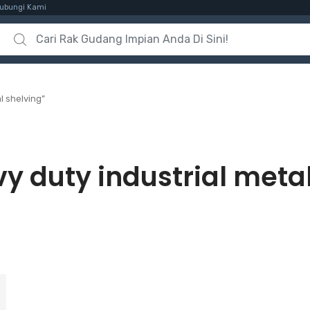
ubungi Kami
Search for:
l shelving”
y duty industrial meta