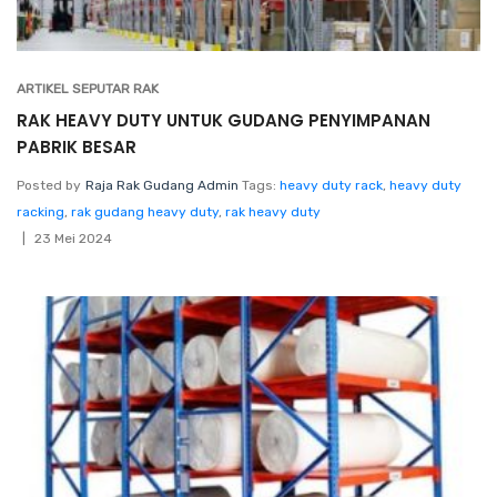
ARTIKEL SEPUTAR RAK
RAK HEAVY DUTY UNTUK GUDANG PENYIMPANAN
PABRIK BESAR
Posted by
Raja Rak Gudang Admin
Tags:
heavy duty rack
,
heavy duty
racking
,
rak gudang heavy duty
,
rak heavy duty
23 Mei 2024