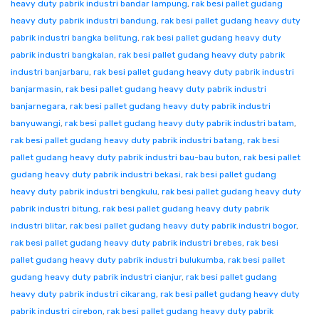
heavy duty pabrik industri bandar lampung
,
rak besi pallet gudang
heavy duty pabrik industri bandung
,
rak besi pallet gudang heavy duty
pabrik industri bangka belitung
,
rak besi pallet gudang heavy duty
pabrik industri bangkalan
,
rak besi pallet gudang heavy duty pabrik
industri banjarbaru
,
rak besi pallet gudang heavy duty pabrik industri
banjarmasin
,
rak besi pallet gudang heavy duty pabrik industri
banjarnegara
,
rak besi pallet gudang heavy duty pabrik industri
banyuwangi
,
rak besi pallet gudang heavy duty pabrik industri batam
,
rak besi pallet gudang heavy duty pabrik industri batang
,
rak besi
pallet gudang heavy duty pabrik industri bau-bau buton
,
rak besi pallet
gudang heavy duty pabrik industri bekasi
,
rak besi pallet gudang
heavy duty pabrik industri bengkulu
,
rak besi pallet gudang heavy duty
pabrik industri bitung
,
rak besi pallet gudang heavy duty pabrik
industri blitar
,
rak besi pallet gudang heavy duty pabrik industri bogor
,
rak besi pallet gudang heavy duty pabrik industri brebes
,
rak besi
pallet gudang heavy duty pabrik industri bulukumba
,
rak besi pallet
gudang heavy duty pabrik industri cianjur
,
rak besi pallet gudang
heavy duty pabrik industri cikarang
,
rak besi pallet gudang heavy duty
pabrik industri cirebon
,
rak besi pallet gudang heavy duty pabrik