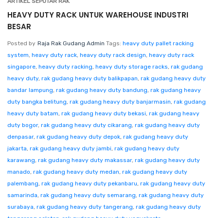
ARTIKEL SEPUTAR RAK
HEAVY DUTY RACK UNTUK WAREHOUSE INDUSTRI
BESAR
Posted by
Raja Rak Gudang Admin
Tags:
heavy duty pallet racking
system
,
heavy duty rack
,
heavy duty rack design
,
heavy duty rack
singapore
,
heavy duty racking
,
heavy duty storage racks
,
rak gudang
heavy duty
,
rak gudang heavy duty balikpapan
,
rak gudang heavy duty
bandar lampung
,
rak gudang heavy duty bandung
,
rak gudang heavy
duty bangka belitung
,
rak gudang heavy duty banjarmasin
,
rak gudang
heavy duty batam
,
rak gudang heavy duty bekasi
,
rak gudang heavy
duty bogor
,
rak gudang heavy duty cikarang
,
rak gudang heavy duty
denpasar
,
rak gudang heavy duty depok
,
rak gudang heavy duty
jakarta
,
rak gudang heavy duty jambi
,
rak gudang heavy duty
karawang
,
rak gudang heavy duty makassar
,
rak gudang heavy duty
manado
,
rak gudang heavy duty medan
,
rak gudang heavy duty
palembang
,
rak gudang heavy duty pekanbaru
,
rak gudang heavy duty
samarinda
,
rak gudang heavy duty semarang
,
rak gudang heavy duty
surabaya
,
rak gudang heavy duty tangerang
,
rak gudang heavy duty