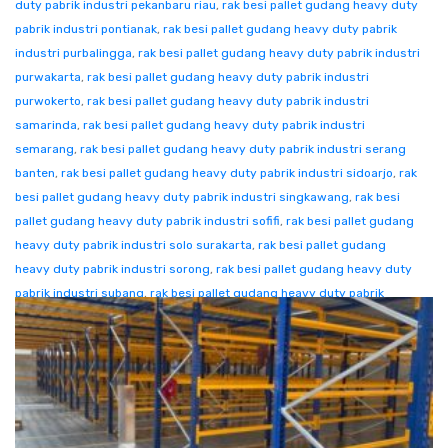
duty pabrik industri pekanbaru riau
,
rak besi pallet gudang heavy duty
pabrik industri pontianak
,
rak besi pallet gudang heavy duty pabrik
industri purbalingga
,
rak besi pallet gudang heavy duty pabrik industri
purwakarta
,
rak besi pallet gudang heavy duty pabrik industri
purwokerto
,
rak besi pallet gudang heavy duty pabrik industri
samarinda
,
rak besi pallet gudang heavy duty pabrik industri
semarang
,
rak besi pallet gudang heavy duty pabrik industri serang
banten
,
rak besi pallet gudang heavy duty pabrik industri sidoarjo
,
rak
besi pallet gudang heavy duty pabrik industri singkawang
,
rak besi
pallet gudang heavy duty pabrik industri sofifi
,
rak besi pallet gudang
heavy duty pabrik industri solo surakarta
,
rak besi pallet gudang
heavy duty pabrik industri sorong
,
rak besi pallet gudang heavy duty
pabrik industri subang
,
rak besi pallet gudang heavy duty pabrik
industri sukabumi
,
rak besi pallet gudang heavy duty pabrik industri
sumenep
,
rak besi pallet gudang heavy duty pabrik industri surabaya
,
rak besi pallet gudang heavy duty pabrik industri tangerang
,
rak besi
pallet gudang heavy duty pabrik industri tanjung selor
,
rak besi pallet
gudang heavy duty pabrik industri tanjungpinang
,
rak besi pallet
gudang heavy duty pabrik industri tarakan
,
rak besi pallet gudang