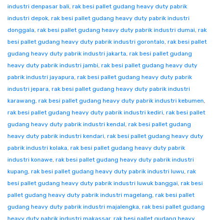
industri denpasar bali
,
rak besi pallet gudang heavy duty pabrik
industri depok
,
rak besi pallet gudang heavy duty pabrik industri
donggala
,
rak besi pallet gudang heavy duty pabrik industri dumai
,
rak
besi pallet gudang heavy duty pabrik industri gorontalo
,
rak besi pallet
gudang heavy duty pabrik industri jakarta
,
rak besi pallet gudang
heavy duty pabrik industri jambi
,
rak besi pallet gudang heavy duty
pabrik industri jayapura
,
rak besi pallet gudang heavy duty pabrik
industri jepara
,
rak besi pallet gudang heavy duty pabrik industri
karawang
,
rak besi pallet gudang heavy duty pabrik industri kebumen
,
rak besi pallet gudang heavy duty pabrik industri kediri
,
rak besi pallet
gudang heavy duty pabrik industri kendal
,
rak besi pallet gudang
heavy duty pabrik industri kendari
,
rak besi pallet gudang heavy duty
pabrik industri kolaka
,
rak besi pallet gudang heavy duty pabrik
industri konawe
,
rak besi pallet gudang heavy duty pabrik industri
kupang
,
rak besi pallet gudang heavy duty pabrik industri luwu
,
rak
besi pallet gudang heavy duty pabrik industri luwuk banggai
,
rak besi
pallet gudang heavy duty pabrik industri magelang
,
rak besi pallet
gudang heavy duty pabrik industri majalengka
,
rak besi pallet gudang
heavy duty pabrik industri makassar
,
rak besi pallet gudang heavy