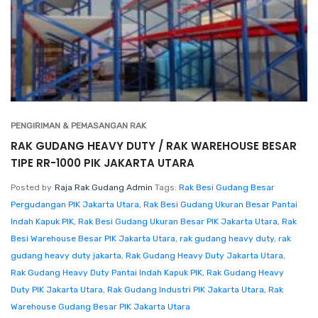
PENGIRIMAN & PEMASANGAN RAK
RAK GUDANG HEAVY DUTY / RAK WAREHOUSE BESAR
TIPE RR-1000 PIK JAKARTA UTARA
Posted by
Raja Rak Gudang Admin
Tags:
Rak Besi Gudang Besar
Pergudangan PIK Jakarta Utara
,
Rak Besi Gudang Ukuran Besar Pantai
Indah Kapuk PIK
,
Rak Besi Gudang Ukuran Besar PIK Jakarta Utara
,
Rak
Besi Warehouse Besar PIK Jakarta Utara
,
rak gudang heavy duty
,
rak
gudang heavy duty jakarta
,
Rak Gudang Heavy Duty Jakarta Utara
,
Rak Gudang Heavy Duty Pantai Indah Kapuk PIK
,
Rak Gudang Heavy
Duty PIK Jakarta Utara
,
Rak Gudang Industri PIK Jakarta Utara
,
Rak
Warehouse Gudang Besar PIK Jakarta Utara