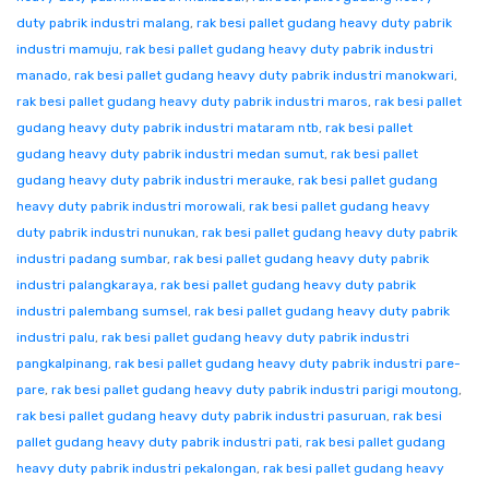
duty pabrik industri malang
,
rak besi pallet gudang heavy duty pabrik
industri mamuju
,
rak besi pallet gudang heavy duty pabrik industri
manado
,
rak besi pallet gudang heavy duty pabrik industri manokwari
,
rak besi pallet gudang heavy duty pabrik industri maros
,
rak besi pallet
gudang heavy duty pabrik industri mataram ntb
,
rak besi pallet
gudang heavy duty pabrik industri medan sumut
,
rak besi pallet
gudang heavy duty pabrik industri merauke
,
rak besi pallet gudang
heavy duty pabrik industri morowali
,
rak besi pallet gudang heavy
duty pabrik industri nunukan
,
rak besi pallet gudang heavy duty pabrik
industri padang sumbar
,
rak besi pallet gudang heavy duty pabrik
industri palangkaraya
,
rak besi pallet gudang heavy duty pabrik
industri palembang sumsel
,
rak besi pallet gudang heavy duty pabrik
industri palu
,
rak besi pallet gudang heavy duty pabrik industri
pangkalpinang
,
rak besi pallet gudang heavy duty pabrik industri pare-
pare
,
rak besi pallet gudang heavy duty pabrik industri parigi moutong
,
rak besi pallet gudang heavy duty pabrik industri pasuruan
,
rak besi
pallet gudang heavy duty pabrik industri pati
,
rak besi pallet gudang
heavy duty pabrik industri pekalongan
,
rak besi pallet gudang heavy