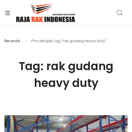
Beranda
Pos dengan tag “rak gudang heavy duty”
Tag:
rak gudang
heavy duty