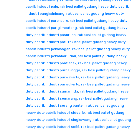
pabrik industri palu
,
rak besi pallet gudang heavy duty pabrik
industri pangkalpinang
,
rak besi pallet gudang heavy duty
pabrik industri pare-pare
,
rak besi pallet gudang heavy duty
pabrik industri parigi moutong
,
rak besi pallet gudang heavy
duty pabrik industri pasuruan
,
rak besi pallet gudang heavy
duty pabrik industri pati
,
rak besi pallet gudang heavy duty
pabrik industri pekalongan
,
rak besi pallet gudang heavy duty
pabrik industri pekanbaru riau
,
rak besi pallet gudang heavy
duty pabrik industri pontianak
,
rak besi pallet gudang heavy
duty pabrik industri purbalingga
,
rak besi pallet gudang heavy
duty pabrik industri purwakarta
,
rak besi pallet gudang heavy
duty pabrik industri purwokerto
,
rak besi pallet gudang heavy
duty pabrik industri samarinda
,
rak besi pallet gudang heavy
duty pabrik industri semarang
,
rak besi pallet gudang heavy
duty pabrik industri serang banten
,
rak besi pallet gudang
heavy duty pabrik industri sidoarjo
,
rak besi pallet gudang
heavy duty pabrik industri singkawang
,
rak besi pallet gudang
heavy duty pabrik industri sofifi
,
rak besi pallet gudang heavy