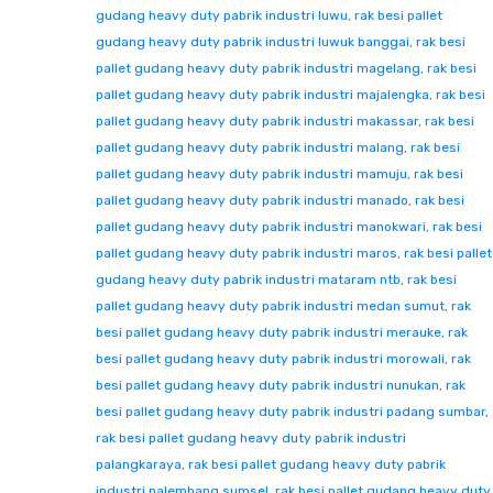
gudang heavy duty pabrik industri luwu
,
rak besi pallet
gudang heavy duty pabrik industri luwuk banggai
,
rak besi
pallet gudang heavy duty pabrik industri magelang
,
rak besi
pallet gudang heavy duty pabrik industri majalengka
,
rak besi
pallet gudang heavy duty pabrik industri makassar
,
rak besi
pallet gudang heavy duty pabrik industri malang
,
rak besi
pallet gudang heavy duty pabrik industri mamuju
,
rak besi
pallet gudang heavy duty pabrik industri manado
,
rak besi
pallet gudang heavy duty pabrik industri manokwari
,
rak besi
pallet gudang heavy duty pabrik industri maros
,
rak besi pallet
gudang heavy duty pabrik industri mataram ntb
,
rak besi
pallet gudang heavy duty pabrik industri medan sumut
,
rak
besi pallet gudang heavy duty pabrik industri merauke
,
rak
besi pallet gudang heavy duty pabrik industri morowali
,
rak
besi pallet gudang heavy duty pabrik industri nunukan
,
rak
besi pallet gudang heavy duty pabrik industri padang sumbar
,
rak besi pallet gudang heavy duty pabrik industri
palangkaraya
,
rak besi pallet gudang heavy duty pabrik
industri palembang sumsel
,
rak besi pallet gudang heavy duty