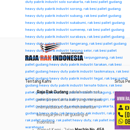
duty pabrik industri solo surakarta
,
rak besi pallet gudang
heavy duty pabrik industri sorong
,
rak besi pallet gudang
heavy duty pabrik industri subang
,
rak besi pallet gudang
heavy duty pabrik industri sukabumi
,
rak besi pallet gudang
heavy duty pabrik industri sumenep
,
rak besi pallet gudang
heavy duty pabrik industri surabaya
,
rak besi pallet gudang
heavy duty pabrik industri tangerang
,
rak besi pallet gudang
heavy duty pabrik industri tanjung selor
,
rak besi pallet
gudang heavy duty pabrik industri tanjungpinang
,
rak besi
pallet gudang heavy duty pabrik industri tarakan
,
rak besi
pallet gudang heavy duty pabrik industri tasikmalaya
,
rak besi
pallet gudang heavy duty pabrik industri tegal
,
rak besi pallet
Tentang Kami
Situs P
gudang heavy duty pabrik industri ternate tidore
,
rak besi
Raja Rak Gudang
adalah salah satu
pallet gudang heavy duty pabrik industri tuluagung
,
rak besi
pallet gudang heavy duty pabrik industri wonogiri
perintis pertama kali yang menjual,
,
rak besi
pallet gudang heavy duty pabrik industri yogyakarta
,
rak
menyediakan, dan menawarkan
gudang heavy duty
,
rak heavy duty
,
rak industri
,
rak pabrik
,
berbagai jenis rak gudang di
rak pallet gudang
,
rak pallet heavy duty
,
rak pallet industri
,
rak
Indonesia
warehouse
Alamat Kami : Jalan
Mastrip No. 45A