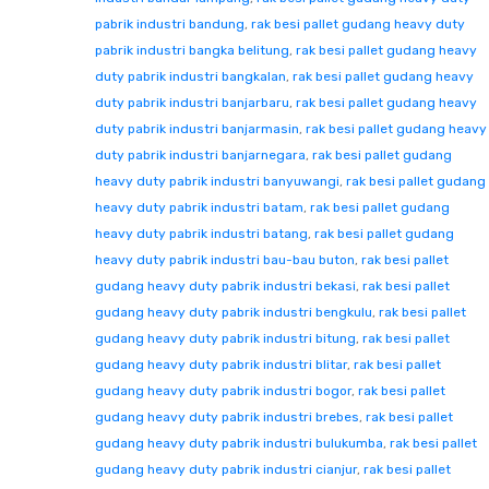
pabrik industri bandung
,
rak besi pallet gudang heavy duty
pabrik industri bangka belitung
,
rak besi pallet gudang heavy
duty pabrik industri bangkalan
,
rak besi pallet gudang heavy
duty pabrik industri banjarbaru
,
rak besi pallet gudang heavy
duty pabrik industri banjarmasin
,
rak besi pallet gudang heavy
duty pabrik industri banjarnegara
,
rak besi pallet gudang
heavy duty pabrik industri banyuwangi
,
rak besi pallet gudang
heavy duty pabrik industri batam
,
rak besi pallet gudang
heavy duty pabrik industri batang
,
rak besi pallet gudang
heavy duty pabrik industri bau-bau buton
,
rak besi pallet
gudang heavy duty pabrik industri bekasi
,
rak besi pallet
gudang heavy duty pabrik industri bengkulu
,
rak besi pallet
gudang heavy duty pabrik industri bitung
,
rak besi pallet
gudang heavy duty pabrik industri blitar
,
rak besi pallet
gudang heavy duty pabrik industri bogor
,
rak besi pallet
gudang heavy duty pabrik industri brebes
,
rak besi pallet
gudang heavy duty pabrik industri bulukumba
,
rak besi pallet
gudang heavy duty pabrik industri cianjur
,
rak besi pallet