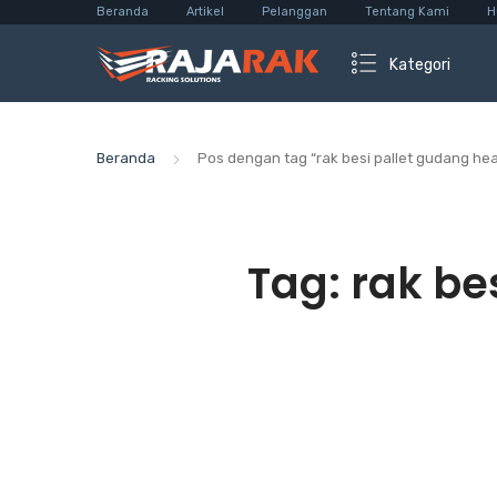
Beranda
Artikel
Pelanggan
Tentang Kami
H
Kategori
Beranda
Pos dengan tag “rak besi pallet gudang hea
Tag:
rak be