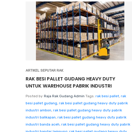
ARTIKEL SEPUTAR RAK
RAK BESI PALLET GUDANG HEAVY DUTY
UNTUK WAREHOUSE PABRIK INDUSTRI
Posted by
Raja Rak Gudang Admin
Tags:
rak besi pallet
,
rak
besi pallet gudang
,
rak besi pallet gudang heavy duty pabrik
industri ambon
,
rak besi pallet gudang heavy duty pabrik
industri balikapan
,
rak besi pallet gudang heavy duty pabrik
industri banda aceh
,
rak besi pallet gudang heavy duty pabrik
industri bandar lampung
,
rak besi pallet gudang heavy duty