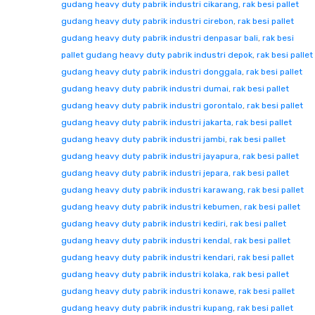
gudang heavy duty pabrik industri cikarang
,
rak besi pallet
gudang heavy duty pabrik industri cirebon
,
rak besi pallet
gudang heavy duty pabrik industri denpasar bali
,
rak besi
pallet gudang heavy duty pabrik industri depok
,
rak besi pallet
gudang heavy duty pabrik industri donggala
,
rak besi pallet
gudang heavy duty pabrik industri dumai
,
rak besi pallet
gudang heavy duty pabrik industri gorontalo
,
rak besi pallet
gudang heavy duty pabrik industri jakarta
,
rak besi pallet
gudang heavy duty pabrik industri jambi
,
rak besi pallet
gudang heavy duty pabrik industri jayapura
,
rak besi pallet
gudang heavy duty pabrik industri jepara
,
rak besi pallet
gudang heavy duty pabrik industri karawang
,
rak besi pallet
gudang heavy duty pabrik industri kebumen
,
rak besi pallet
gudang heavy duty pabrik industri kediri
,
rak besi pallet
gudang heavy duty pabrik industri kendal
,
rak besi pallet
gudang heavy duty pabrik industri kendari
,
rak besi pallet
gudang heavy duty pabrik industri kolaka
,
rak besi pallet
gudang heavy duty pabrik industri konawe
,
rak besi pallet
gudang heavy duty pabrik industri kupang
,
rak besi pallet