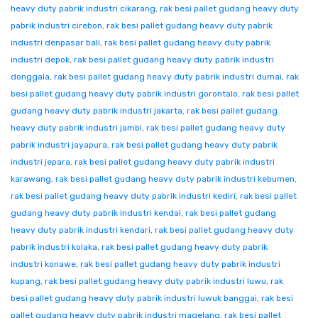
heavy duty pabrik industri cikarang
,
rak besi pallet gudang heavy duty
pabrik industri cirebon
,
rak besi pallet gudang heavy duty pabrik
industri denpasar bali
,
rak besi pallet gudang heavy duty pabrik
industri depok
,
rak besi pallet gudang heavy duty pabrik industri
donggala
,
rak besi pallet gudang heavy duty pabrik industri dumai
,
rak
besi pallet gudang heavy duty pabrik industri gorontalo
,
rak besi pallet
gudang heavy duty pabrik industri jakarta
,
rak besi pallet gudang
heavy duty pabrik industri jambi
,
rak besi pallet gudang heavy duty
pabrik industri jayapura
,
rak besi pallet gudang heavy duty pabrik
industri jepara
,
rak besi pallet gudang heavy duty pabrik industri
karawang
,
rak besi pallet gudang heavy duty pabrik industri kebumen
,
rak besi pallet gudang heavy duty pabrik industri kediri
,
rak besi pallet
gudang heavy duty pabrik industri kendal
,
rak besi pallet gudang
heavy duty pabrik industri kendari
,
rak besi pallet gudang heavy duty
pabrik industri kolaka
,
rak besi pallet gudang heavy duty pabrik
industri konawe
,
rak besi pallet gudang heavy duty pabrik industri
kupang
,
rak besi pallet gudang heavy duty pabrik industri luwu
,
rak
besi pallet gudang heavy duty pabrik industri luwuk banggai
,
rak besi
pallet gudang heavy duty pabrik industri magelang
,
rak besi pallet