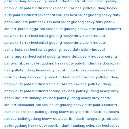
pallet gudang heavy duty pabrik industri pati
,
rak besi pallet gudang
heavy duty pabrik industri pekalongan
,
rak besi pallet gudang heavy
duty pabrik industri pekanbaru riau
,
rak besi pallet gudang heavy duty
pabrik industri pontianak
,
rak besi pallet gudang heavy duty pabrik
industri purbalingga
,
rak besi pallet gudang heavy duty pabrik industri
purwakarta
,
rak besi pallet gudang heavy duty pabrik industri
purwokerto
,
rak besi pallet gudang heavy duty pabrik industri
samarinda
,
rak besi pallet gudang heavy duty pabrik industri
semarang
,
rak besi pallet gudang heavy duty pabrik industri serang
banten
,
rak besi pallet gudang heavy duty pabrik industri sidoarjo
,
rak
besi pallet gudang heavy duty pabrik industri singkawang
,
rak besi
pallet gudang heavy duty pabrik industri sofifi
,
rak besi pallet gudang
heavy duty pabrik industri solo surakarta
,
rak besi pallet gudang
heavy duty pabrik industri sorong
,
rak besi pallet gudang heavy duty
pabrik industri subang
,
rak besi pallet gudang heavy duty pabrik
industri sukabumi
,
rak besi pallet gudang heavy duty pabrik industri
sumenep
,
rak besi pallet gudang heavy duty pabrik industri surabaya
,
rak besi pallet gudang heavy duty pabrik industri tangerang
,
rak besi
pallet gudang heavy duty pabrik industri tanjung selor
,
rak besi pallet