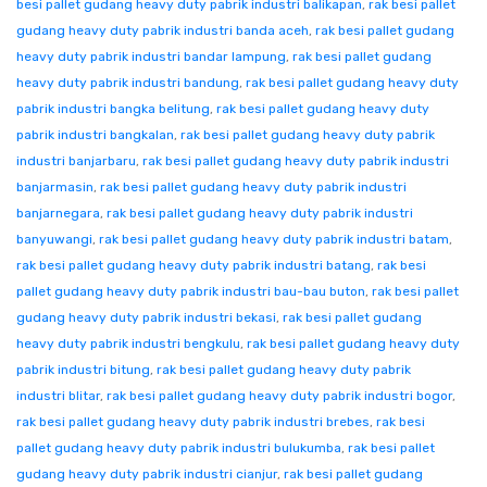
besi pallet gudang heavy duty pabrik industri balikapan
,
rak besi pallet
gudang heavy duty pabrik industri banda aceh
,
rak besi pallet gudang
heavy duty pabrik industri bandar lampung
,
rak besi pallet gudang
heavy duty pabrik industri bandung
,
rak besi pallet gudang heavy duty
pabrik industri bangka belitung
,
rak besi pallet gudang heavy duty
pabrik industri bangkalan
,
rak besi pallet gudang heavy duty pabrik
industri banjarbaru
,
rak besi pallet gudang heavy duty pabrik industri
banjarmasin
,
rak besi pallet gudang heavy duty pabrik industri
banjarnegara
,
rak besi pallet gudang heavy duty pabrik industri
banyuwangi
,
rak besi pallet gudang heavy duty pabrik industri batam
,
rak besi pallet gudang heavy duty pabrik industri batang
,
rak besi
pallet gudang heavy duty pabrik industri bau-bau buton
,
rak besi pallet
gudang heavy duty pabrik industri bekasi
,
rak besi pallet gudang
heavy duty pabrik industri bengkulu
,
rak besi pallet gudang heavy duty
pabrik industri bitung
,
rak besi pallet gudang heavy duty pabrik
industri blitar
,
rak besi pallet gudang heavy duty pabrik industri bogor
,
rak besi pallet gudang heavy duty pabrik industri brebes
,
rak besi
pallet gudang heavy duty pabrik industri bulukumba
,
rak besi pallet
gudang heavy duty pabrik industri cianjur
,
rak besi pallet gudang