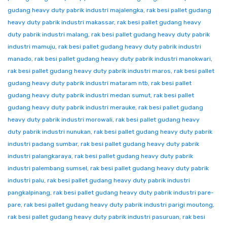
gudang heavy duty pabrik industri majalengka
,
rak besi pallet gudang
heavy duty pabrik industri makassar
,
rak besi pallet gudang heavy
duty pabrik industri malang
,
rak besi pallet gudang heavy duty pabrik
industri mamuju
,
rak besi pallet gudang heavy duty pabrik industri
manado
,
rak besi pallet gudang heavy duty pabrik industri manokwari
,
rak besi pallet gudang heavy duty pabrik industri maros
,
rak besi pallet
gudang heavy duty pabrik industri mataram ntb
,
rak besi pallet
gudang heavy duty pabrik industri medan sumut
,
rak besi pallet
gudang heavy duty pabrik industri merauke
,
rak besi pallet gudang
heavy duty pabrik industri morowali
,
rak besi pallet gudang heavy
duty pabrik industri nunukan
,
rak besi pallet gudang heavy duty pabrik
industri padang sumbar
,
rak besi pallet gudang heavy duty pabrik
industri palangkaraya
,
rak besi pallet gudang heavy duty pabrik
industri palembang sumsel
,
rak besi pallet gudang heavy duty pabrik
industri palu
,
rak besi pallet gudang heavy duty pabrik industri
pangkalpinang
,
rak besi pallet gudang heavy duty pabrik industri pare-
pare
,
rak besi pallet gudang heavy duty pabrik industri parigi moutong
,
rak besi pallet gudang heavy duty pabrik industri pasuruan
,
rak besi