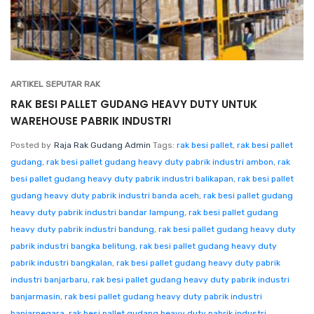
ARTIKEL SEPUTAR RAK
RAK BESI PALLET GUDANG HEAVY DUTY UNTUK
WAREHOUSE PABRIK INDUSTRI
Posted by
Raja Rak Gudang Admin
Tags:
rak besi pallet
,
rak besi pallet
gudang
,
rak besi pallet gudang heavy duty pabrik industri ambon
,
rak
besi pallet gudang heavy duty pabrik industri balikapan
,
rak besi pallet
gudang heavy duty pabrik industri banda aceh
,
rak besi pallet gudang
heavy duty pabrik industri bandar lampung
,
rak besi pallet gudang
heavy duty pabrik industri bandung
,
rak besi pallet gudang heavy duty
pabrik industri bangka belitung
,
rak besi pallet gudang heavy duty
pabrik industri bangkalan
,
rak besi pallet gudang heavy duty pabrik
industri banjarbaru
,
rak besi pallet gudang heavy duty pabrik industri
banjarmasin
,
rak besi pallet gudang heavy duty pabrik industri
banjarnegara
,
rak besi pallet gudang heavy duty pabrik industri