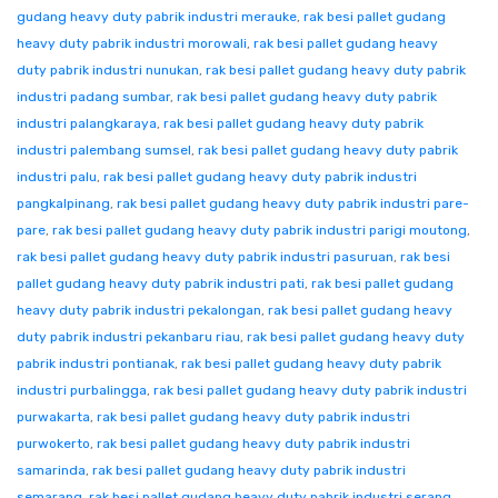
gudang heavy duty pabrik industri merauke
,
rak besi pallet gudang
heavy duty pabrik industri morowali
,
rak besi pallet gudang heavy
duty pabrik industri nunukan
,
rak besi pallet gudang heavy duty pabrik
industri padang sumbar
,
rak besi pallet gudang heavy duty pabrik
industri palangkaraya
,
rak besi pallet gudang heavy duty pabrik
industri palembang sumsel
,
rak besi pallet gudang heavy duty pabrik
industri palu
,
rak besi pallet gudang heavy duty pabrik industri
pangkalpinang
,
rak besi pallet gudang heavy duty pabrik industri pare-
pare
,
rak besi pallet gudang heavy duty pabrik industri parigi moutong
,
rak besi pallet gudang heavy duty pabrik industri pasuruan
,
rak besi
pallet gudang heavy duty pabrik industri pati
,
rak besi pallet gudang
heavy duty pabrik industri pekalongan
,
rak besi pallet gudang heavy
duty pabrik industri pekanbaru riau
,
rak besi pallet gudang heavy duty
pabrik industri pontianak
,
rak besi pallet gudang heavy duty pabrik
industri purbalingga
,
rak besi pallet gudang heavy duty pabrik industri
purwakarta
,
rak besi pallet gudang heavy duty pabrik industri
purwokerto
,
rak besi pallet gudang heavy duty pabrik industri
samarinda
,
rak besi pallet gudang heavy duty pabrik industri
semarang
,
rak besi pallet gudang heavy duty pabrik industri serang