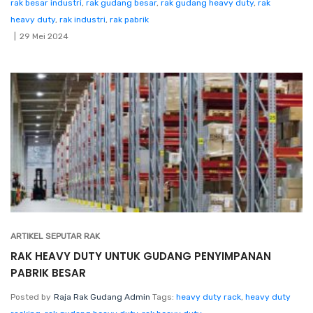
rak besar industri
,
rak gudang besar
,
rak gudang heavy duty
,
rak
heavy duty
,
rak industri
,
rak pabrik
29 Mei 2024
ARTIKEL SEPUTAR RAK
RAK HEAVY DUTY UNTUK GUDANG PENYIMPANAN
PABRIK BESAR
Posted by
Raja Rak Gudang Admin
Tags:
heavy duty rack
,
heavy duty