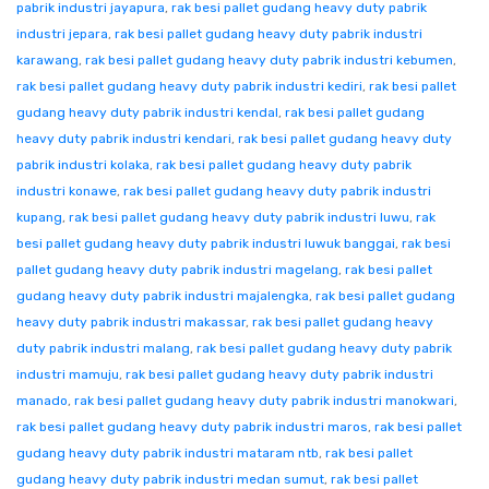
pabrik industri jayapura
,
rak besi pallet gudang heavy duty pabrik
industri jepara
,
rak besi pallet gudang heavy duty pabrik industri
karawang
,
rak besi pallet gudang heavy duty pabrik industri kebumen
,
rak besi pallet gudang heavy duty pabrik industri kediri
,
rak besi pallet
gudang heavy duty pabrik industri kendal
,
rak besi pallet gudang
heavy duty pabrik industri kendari
,
rak besi pallet gudang heavy duty
pabrik industri kolaka
,
rak besi pallet gudang heavy duty pabrik
industri konawe
,
rak besi pallet gudang heavy duty pabrik industri
kupang
,
rak besi pallet gudang heavy duty pabrik industri luwu
,
rak
besi pallet gudang heavy duty pabrik industri luwuk banggai
,
rak besi
pallet gudang heavy duty pabrik industri magelang
,
rak besi pallet
gudang heavy duty pabrik industri majalengka
,
rak besi pallet gudang
heavy duty pabrik industri makassar
,
rak besi pallet gudang heavy
duty pabrik industri malang
,
rak besi pallet gudang heavy duty pabrik
industri mamuju
,
rak besi pallet gudang heavy duty pabrik industri
manado
,
rak besi pallet gudang heavy duty pabrik industri manokwari
,
rak besi pallet gudang heavy duty pabrik industri maros
,
rak besi pallet
gudang heavy duty pabrik industri mataram ntb
,
rak besi pallet
gudang heavy duty pabrik industri medan sumut
,
rak besi pallet