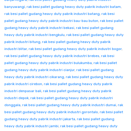
banyuwangi
,
rak besi pallet gudang heavy duty pabrik industri batam
,
rak besi pallet gudang heavy duty pabrik industri batang
,
rak besi
pallet gudang heavy duty pabrik industri bau-bau buton
,
rak besi pallet
gudang heavy duty pabrik industri bekasi
,
rak besi pallet gudang
heavy duty pabrik industri bengkulu
,
rak besi pallet gudang heavy duty
pabrik industri bitung
,
rak besi pallet gudang heavy duty pabrik
industri blitar
,
rak besi pallet gudang heavy duty pabrik industri bogor
,
rak besi pallet gudang heavy duty pabrik industri brebes
,
rak besi
pallet gudang heavy duty pabrik industri bulukumba
,
rak besi pallet
gudang heavy duty pabrik industri cianjur
,
rak besi pallet gudang
heavy duty pabrik industri cikarang
,
rak besi pallet gudang heavy duty
pabrik industri cirebon
,
rak besi pallet gudang heavy duty pabrik
industri denpasar bali
,
rak besi pallet gudang heavy duty pabrik
industri depok
,
rak besi pallet gudang heavy duty pabrik industri
donggala
,
rak besi pallet gudang heavy duty pabrik industri dumai
,
rak
besi pallet gudang heavy duty pabrik industri gorontalo
,
rak besi pallet
gudang heavy duty pabrik industri jakarta
,
rak besi pallet gudang
heavy duty pabrik industri jambi
,
rak besi pallet gudang heavy duty