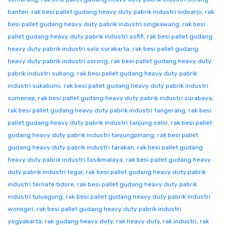
banten
,
rak besi pallet gudang heavy duty pabrik industri sidoarjo
,
rak
besi pallet gudang heavy duty pabrik industri singkawang
,
rak besi
pallet gudang heavy duty pabrik industri sofifi
,
rak besi pallet gudang
heavy duty pabrik industri solo surakarta
,
rak besi pallet gudang
heavy duty pabrik industri sorong
,
rak besi pallet gudang heavy duty
pabrik industri subang
,
rak besi pallet gudang heavy duty pabrik
industri sukabumi
,
rak besi pallet gudang heavy duty pabrik industri
sumenep
,
rak besi pallet gudang heavy duty pabrik industri surabaya
,
rak besi pallet gudang heavy duty pabrik industri tangerang
,
rak besi
pallet gudang heavy duty pabrik industri tanjung selor
,
rak besi pallet
gudang heavy duty pabrik industri tanjungpinang
,
rak besi pallet
gudang heavy duty pabrik industri tarakan
,
rak besi pallet gudang
heavy duty pabrik industri tasikmalaya
,
rak besi pallet gudang heavy
duty pabrik industri tegal
,
rak besi pallet gudang heavy duty pabrik
industri ternate tidore
,
rak besi pallet gudang heavy duty pabrik
industri tuluagung
,
rak besi pallet gudang heavy duty pabrik industri
wonogiri
,
rak besi pallet gudang heavy duty pabrik industri
yogyakarta
,
rak gudang heavy duty
,
rak heavy duty
,
rak industri
,
rak