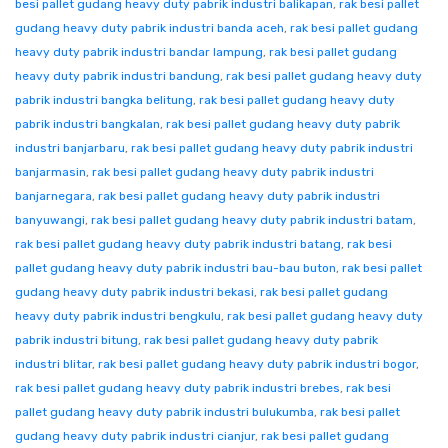
besi pallet gudang heavy duty pabrik industri balikapan
,
rak besi pallet
gudang heavy duty pabrik industri banda aceh
,
rak besi pallet gudang
heavy duty pabrik industri bandar lampung
,
rak besi pallet gudang
heavy duty pabrik industri bandung
,
rak besi pallet gudang heavy duty
pabrik industri bangka belitung
,
rak besi pallet gudang heavy duty
pabrik industri bangkalan
,
rak besi pallet gudang heavy duty pabrik
industri banjarbaru
,
rak besi pallet gudang heavy duty pabrik industri
banjarmasin
,
rak besi pallet gudang heavy duty pabrik industri
banjarnegara
,
rak besi pallet gudang heavy duty pabrik industri
banyuwangi
,
rak besi pallet gudang heavy duty pabrik industri batam
,
rak besi pallet gudang heavy duty pabrik industri batang
,
rak besi
pallet gudang heavy duty pabrik industri bau-bau buton
,
rak besi pallet
gudang heavy duty pabrik industri bekasi
,
rak besi pallet gudang
heavy duty pabrik industri bengkulu
,
rak besi pallet gudang heavy duty
pabrik industri bitung
,
rak besi pallet gudang heavy duty pabrik
industri blitar
,
rak besi pallet gudang heavy duty pabrik industri bogor
,
rak besi pallet gudang heavy duty pabrik industri brebes
,
rak besi
pallet gudang heavy duty pabrik industri bulukumba
,
rak besi pallet
gudang heavy duty pabrik industri cianjur
,
rak besi pallet gudang