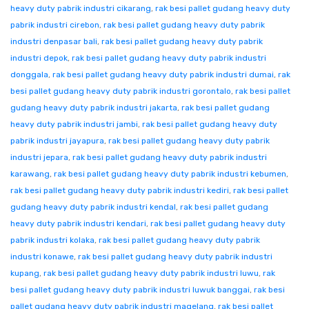
heavy duty pabrik industri cikarang
,
rak besi pallet gudang heavy duty
pabrik industri cirebon
,
rak besi pallet gudang heavy duty pabrik
industri denpasar bali
,
rak besi pallet gudang heavy duty pabrik
industri depok
,
rak besi pallet gudang heavy duty pabrik industri
donggala
,
rak besi pallet gudang heavy duty pabrik industri dumai
,
rak
besi pallet gudang heavy duty pabrik industri gorontalo
,
rak besi pallet
gudang heavy duty pabrik industri jakarta
,
rak besi pallet gudang
heavy duty pabrik industri jambi
,
rak besi pallet gudang heavy duty
pabrik industri jayapura
,
rak besi pallet gudang heavy duty pabrik
industri jepara
,
rak besi pallet gudang heavy duty pabrik industri
karawang
,
rak besi pallet gudang heavy duty pabrik industri kebumen
,
rak besi pallet gudang heavy duty pabrik industri kediri
,
rak besi pallet
gudang heavy duty pabrik industri kendal
,
rak besi pallet gudang
heavy duty pabrik industri kendari
,
rak besi pallet gudang heavy duty
pabrik industri kolaka
,
rak besi pallet gudang heavy duty pabrik
industri konawe
,
rak besi pallet gudang heavy duty pabrik industri
kupang
,
rak besi pallet gudang heavy duty pabrik industri luwu
,
rak
besi pallet gudang heavy duty pabrik industri luwuk banggai
,
rak besi
pallet gudang heavy duty pabrik industri magelang
,
rak besi pallet