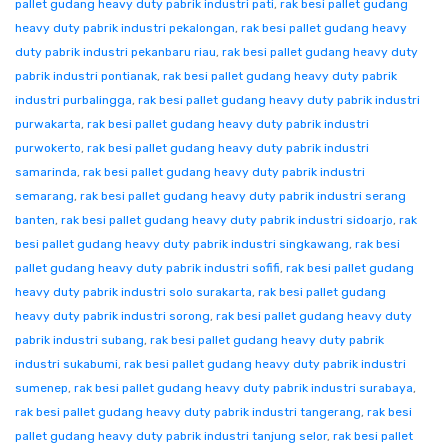
pallet gudang heavy duty pabrik industri pati
,
rak besi pallet gudang
heavy duty pabrik industri pekalongan
,
rak besi pallet gudang heavy
duty pabrik industri pekanbaru riau
,
rak besi pallet gudang heavy duty
pabrik industri pontianak
,
rak besi pallet gudang heavy duty pabrik
industri purbalingga
,
rak besi pallet gudang heavy duty pabrik industri
purwakarta
,
rak besi pallet gudang heavy duty pabrik industri
purwokerto
,
rak besi pallet gudang heavy duty pabrik industri
samarinda
,
rak besi pallet gudang heavy duty pabrik industri
semarang
,
rak besi pallet gudang heavy duty pabrik industri serang
banten
,
rak besi pallet gudang heavy duty pabrik industri sidoarjo
,
rak
besi pallet gudang heavy duty pabrik industri singkawang
,
rak besi
pallet gudang heavy duty pabrik industri sofifi
,
rak besi pallet gudang
heavy duty pabrik industri solo surakarta
,
rak besi pallet gudang
heavy duty pabrik industri sorong
,
rak besi pallet gudang heavy duty
pabrik industri subang
,
rak besi pallet gudang heavy duty pabrik
industri sukabumi
,
rak besi pallet gudang heavy duty pabrik industri
sumenep
,
rak besi pallet gudang heavy duty pabrik industri surabaya
,
rak besi pallet gudang heavy duty pabrik industri tangerang
,
rak besi
pallet gudang heavy duty pabrik industri tanjung selor
,
rak besi pallet