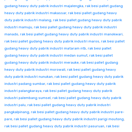
gudang heavy duty pabrik industri majalengka
,
rak besi pallet gudang
heavy duty pabrik industri makassar
,
rak besi pallet gudang heavy
duty pabrik industri malang
,
rak besi pallet gudang heavy duty pabrik
industri mamuju
,
rak besi pallet gudang heavy duty pabrik industri
manado
,
rak besi pallet gudang heavy duty pabrik industri manokwari
,
rak besi pallet gudang heavy duty pabrik industri maros
,
rak besi pallet
gudang heavy duty pabrik industri mataram ntb
,
rak besi pallet
gudang heavy duty pabrik industri medan sumut
,
rak besi pallet
gudang heavy duty pabrik industri merauke
,
rak besi pallet gudang
heavy duty pabrik industri morowali
,
rak besi pallet gudang heavy
duty pabrik industri nunukan
,
rak besi pallet gudang heavy duty pabrik
industri padang sumbar
,
rak besi pallet gudang heavy duty pabrik
industri palangkaraya
,
rak besi pallet gudang heavy duty pabrik
industri palembang sumsel
,
rak besi pallet gudang heavy duty pabrik
industri palu
,
rak besi pallet gudang heavy duty pabrik industri
pangkalpinang
,
rak besi pallet gudang heavy duty pabrik industri pare-
pare
,
rak besi pallet gudang heavy duty pabrik industri parigi moutong
,
rak besi pallet gudang heavy duty pabrik industri pasuruan
,
rak besi