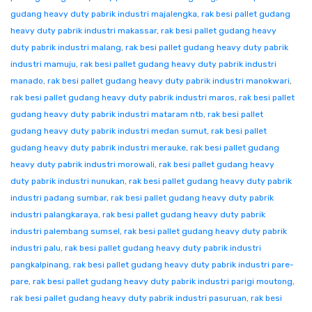
gudang heavy duty pabrik industri majalengka
,
rak besi pallet gudang
heavy duty pabrik industri makassar
,
rak besi pallet gudang heavy
duty pabrik industri malang
,
rak besi pallet gudang heavy duty pabrik
industri mamuju
,
rak besi pallet gudang heavy duty pabrik industri
manado
,
rak besi pallet gudang heavy duty pabrik industri manokwari
,
rak besi pallet gudang heavy duty pabrik industri maros
,
rak besi pallet
gudang heavy duty pabrik industri mataram ntb
,
rak besi pallet
gudang heavy duty pabrik industri medan sumut
,
rak besi pallet
gudang heavy duty pabrik industri merauke
,
rak besi pallet gudang
heavy duty pabrik industri morowali
,
rak besi pallet gudang heavy
duty pabrik industri nunukan
,
rak besi pallet gudang heavy duty pabrik
industri padang sumbar
,
rak besi pallet gudang heavy duty pabrik
industri palangkaraya
,
rak besi pallet gudang heavy duty pabrik
industri palembang sumsel
,
rak besi pallet gudang heavy duty pabrik
industri palu
,
rak besi pallet gudang heavy duty pabrik industri
pangkalpinang
,
rak besi pallet gudang heavy duty pabrik industri pare-
pare
,
rak besi pallet gudang heavy duty pabrik industri parigi moutong
,
rak besi pallet gudang heavy duty pabrik industri pasuruan
,
rak besi