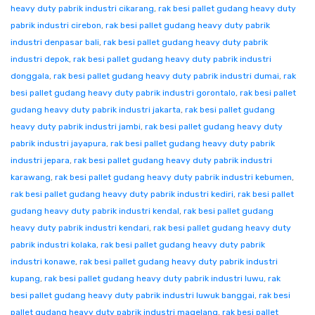
heavy duty pabrik industri cikarang
,
rak besi pallet gudang heavy duty
pabrik industri cirebon
,
rak besi pallet gudang heavy duty pabrik
industri denpasar bali
,
rak besi pallet gudang heavy duty pabrik
industri depok
,
rak besi pallet gudang heavy duty pabrik industri
donggala
,
rak besi pallet gudang heavy duty pabrik industri dumai
,
rak
besi pallet gudang heavy duty pabrik industri gorontalo
,
rak besi pallet
gudang heavy duty pabrik industri jakarta
,
rak besi pallet gudang
heavy duty pabrik industri jambi
,
rak besi pallet gudang heavy duty
pabrik industri jayapura
,
rak besi pallet gudang heavy duty pabrik
industri jepara
,
rak besi pallet gudang heavy duty pabrik industri
karawang
,
rak besi pallet gudang heavy duty pabrik industri kebumen
,
rak besi pallet gudang heavy duty pabrik industri kediri
,
rak besi pallet
gudang heavy duty pabrik industri kendal
,
rak besi pallet gudang
heavy duty pabrik industri kendari
,
rak besi pallet gudang heavy duty
pabrik industri kolaka
,
rak besi pallet gudang heavy duty pabrik
industri konawe
,
rak besi pallet gudang heavy duty pabrik industri
kupang
,
rak besi pallet gudang heavy duty pabrik industri luwu
,
rak
besi pallet gudang heavy duty pabrik industri luwuk banggai
,
rak besi
pallet gudang heavy duty pabrik industri magelang
,
rak besi pallet