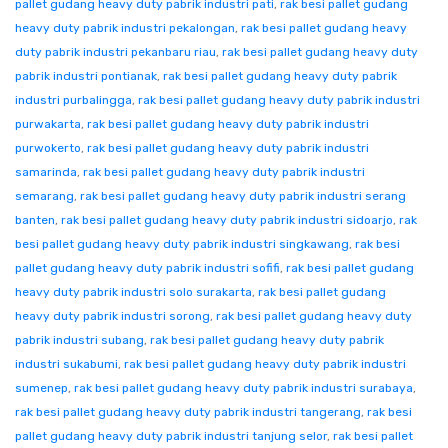
pallet gudang heavy duty pabrik industri pati
,
rak besi pallet gudang
heavy duty pabrik industri pekalongan
,
rak besi pallet gudang heavy
duty pabrik industri pekanbaru riau
,
rak besi pallet gudang heavy duty
pabrik industri pontianak
,
rak besi pallet gudang heavy duty pabrik
industri purbalingga
,
rak besi pallet gudang heavy duty pabrik industri
purwakarta
,
rak besi pallet gudang heavy duty pabrik industri
purwokerto
,
rak besi pallet gudang heavy duty pabrik industri
samarinda
,
rak besi pallet gudang heavy duty pabrik industri
semarang
,
rak besi pallet gudang heavy duty pabrik industri serang
banten
,
rak besi pallet gudang heavy duty pabrik industri sidoarjo
,
rak
besi pallet gudang heavy duty pabrik industri singkawang
,
rak besi
pallet gudang heavy duty pabrik industri sofifi
,
rak besi pallet gudang
heavy duty pabrik industri solo surakarta
,
rak besi pallet gudang
heavy duty pabrik industri sorong
,
rak besi pallet gudang heavy duty
pabrik industri subang
,
rak besi pallet gudang heavy duty pabrik
industri sukabumi
,
rak besi pallet gudang heavy duty pabrik industri
sumenep
,
rak besi pallet gudang heavy duty pabrik industri surabaya
,
rak besi pallet gudang heavy duty pabrik industri tangerang
,
rak besi
pallet gudang heavy duty pabrik industri tanjung selor
,
rak besi pallet