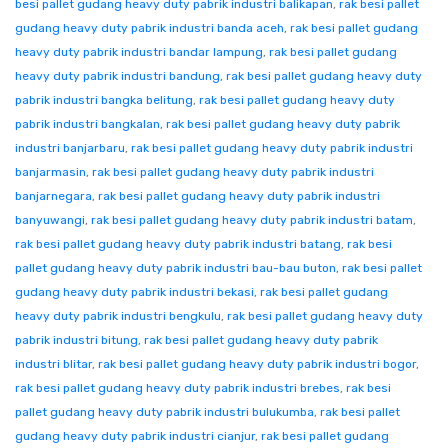
besi pallet gudang heavy duty pabrik industri balikapan
,
rak besi pallet
gudang heavy duty pabrik industri banda aceh
,
rak besi pallet gudang
heavy duty pabrik industri bandar lampung
,
rak besi pallet gudang
heavy duty pabrik industri bandung
,
rak besi pallet gudang heavy duty
pabrik industri bangka belitung
,
rak besi pallet gudang heavy duty
pabrik industri bangkalan
,
rak besi pallet gudang heavy duty pabrik
industri banjarbaru
,
rak besi pallet gudang heavy duty pabrik industri
banjarmasin
,
rak besi pallet gudang heavy duty pabrik industri
banjarnegara
,
rak besi pallet gudang heavy duty pabrik industri
banyuwangi
,
rak besi pallet gudang heavy duty pabrik industri batam
,
rak besi pallet gudang heavy duty pabrik industri batang
,
rak besi
pallet gudang heavy duty pabrik industri bau-bau buton
,
rak besi pallet
gudang heavy duty pabrik industri bekasi
,
rak besi pallet gudang
heavy duty pabrik industri bengkulu
,
rak besi pallet gudang heavy duty
pabrik industri bitung
,
rak besi pallet gudang heavy duty pabrik
industri blitar
,
rak besi pallet gudang heavy duty pabrik industri bogor
,
rak besi pallet gudang heavy duty pabrik industri brebes
,
rak besi
pallet gudang heavy duty pabrik industri bulukumba
,
rak besi pallet
gudang heavy duty pabrik industri cianjur
,
rak besi pallet gudang