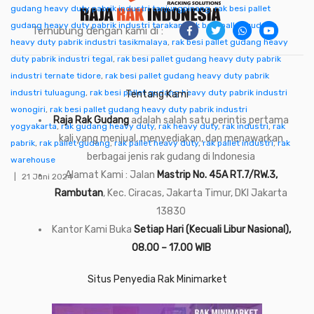
gudang heavy duty pabrik industri tanjungpinang
,
rak besi pallet
gudang heavy duty pabrik industri tarakan
,
rak besi pallet gudang
Terhubung dengan kami di :
heavy duty pabrik industri tasikmalaya
,
rak besi pallet gudang heavy
duty pabrik industri tegal
,
rak besi pallet gudang heavy duty pabrik
industri ternate tidore
,
rak besi pallet gudang heavy duty pabrik
industri tuluagung
,
rak besi pallet gudang heavy duty pabrik industri
Tentang Kami
wonogiri
,
rak besi pallet gudang heavy duty pabrik industri
Raja Rak Gudang
adalah salah satu perintis pertama
yogyakarta
,
rak gudang heavy duty
,
rak heavy duty
,
rak industri
,
rak
kali yang menjual, menyediakan, dan menawarkan
pabrik
,
rak pallet gudang
,
rak pallet heavy duty
,
rak pallet industri
,
rak
berbagai jenis rak gudang di Indonesia
warehouse
Alamat Kami : Jalan
Mastrip No. 45A RT.7/RW.3,
21 Juni 2024
Rambutan
, Kec. Ciracas, Jakarta Timur, DKI Jakarta
13830
Kantor Kami Buka
Setiap Hari (Kecuali Libur Nasional),
08.00 – 17.00 WIB
Situs Penyedia Rak Minimarket