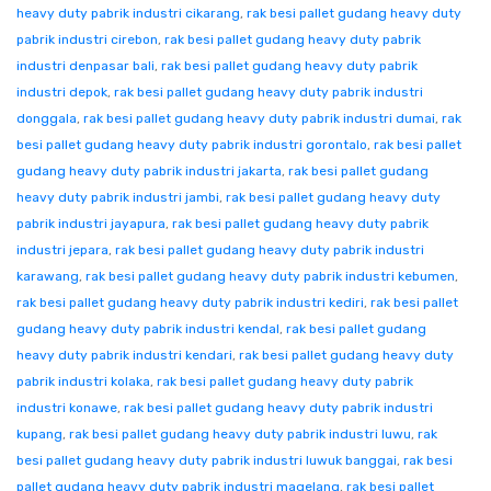
heavy duty pabrik industri cikarang
,
rak besi pallet gudang heavy duty
pabrik industri cirebon
,
rak besi pallet gudang heavy duty pabrik
industri denpasar bali
,
rak besi pallet gudang heavy duty pabrik
industri depok
,
rak besi pallet gudang heavy duty pabrik industri
donggala
,
rak besi pallet gudang heavy duty pabrik industri dumai
,
rak
besi pallet gudang heavy duty pabrik industri gorontalo
,
rak besi pallet
gudang heavy duty pabrik industri jakarta
,
rak besi pallet gudang
heavy duty pabrik industri jambi
,
rak besi pallet gudang heavy duty
pabrik industri jayapura
,
rak besi pallet gudang heavy duty pabrik
industri jepara
,
rak besi pallet gudang heavy duty pabrik industri
karawang
,
rak besi pallet gudang heavy duty pabrik industri kebumen
,
rak besi pallet gudang heavy duty pabrik industri kediri
,
rak besi pallet
gudang heavy duty pabrik industri kendal
,
rak besi pallet gudang
heavy duty pabrik industri kendari
,
rak besi pallet gudang heavy duty
pabrik industri kolaka
,
rak besi pallet gudang heavy duty pabrik
industri konawe
,
rak besi pallet gudang heavy duty pabrik industri
kupang
,
rak besi pallet gudang heavy duty pabrik industri luwu
,
rak
besi pallet gudang heavy duty pabrik industri luwuk banggai
,
rak besi
pallet gudang heavy duty pabrik industri magelang
,
rak besi pallet