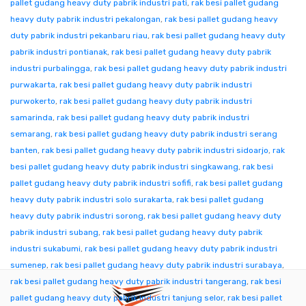
pallet gudang heavy duty pabrik industri pati
,
rak besi pallet gudang
heavy duty pabrik industri pekalongan
,
rak besi pallet gudang heavy
duty pabrik industri pekanbaru riau
,
rak besi pallet gudang heavy duty
pabrik industri pontianak
,
rak besi pallet gudang heavy duty pabrik
industri purbalingga
,
rak besi pallet gudang heavy duty pabrik industri
purwakarta
,
rak besi pallet gudang heavy duty pabrik industri
purwokerto
,
rak besi pallet gudang heavy duty pabrik industri
samarinda
,
rak besi pallet gudang heavy duty pabrik industri
semarang
,
rak besi pallet gudang heavy duty pabrik industri serang
banten
,
rak besi pallet gudang heavy duty pabrik industri sidoarjo
,
rak
besi pallet gudang heavy duty pabrik industri singkawang
,
rak besi
pallet gudang heavy duty pabrik industri sofifi
,
rak besi pallet gudang
heavy duty pabrik industri solo surakarta
,
rak besi pallet gudang
heavy duty pabrik industri sorong
,
rak besi pallet gudang heavy duty
pabrik industri subang
,
rak besi pallet gudang heavy duty pabrik
industri sukabumi
,
rak besi pallet gudang heavy duty pabrik industri
sumenep
,
rak besi pallet gudang heavy duty pabrik industri surabaya
,
rak besi pallet gudang heavy duty pabrik industri tangerang
,
rak besi
pallet gudang heavy duty pabrik industri tanjung selor
,
rak besi pallet