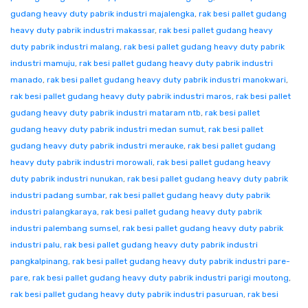
gudang heavy duty pabrik industri majalengka
,
rak besi pallet gudang
heavy duty pabrik industri makassar
,
rak besi pallet gudang heavy
duty pabrik industri malang
,
rak besi pallet gudang heavy duty pabrik
industri mamuju
,
rak besi pallet gudang heavy duty pabrik industri
manado
,
rak besi pallet gudang heavy duty pabrik industri manokwari
,
rak besi pallet gudang heavy duty pabrik industri maros
,
rak besi pallet
gudang heavy duty pabrik industri mataram ntb
,
rak besi pallet
gudang heavy duty pabrik industri medan sumut
,
rak besi pallet
gudang heavy duty pabrik industri merauke
,
rak besi pallet gudang
heavy duty pabrik industri morowali
,
rak besi pallet gudang heavy
duty pabrik industri nunukan
,
rak besi pallet gudang heavy duty pabrik
industri padang sumbar
,
rak besi pallet gudang heavy duty pabrik
industri palangkaraya
,
rak besi pallet gudang heavy duty pabrik
industri palembang sumsel
,
rak besi pallet gudang heavy duty pabrik
industri palu
,
rak besi pallet gudang heavy duty pabrik industri
pangkalpinang
,
rak besi pallet gudang heavy duty pabrik industri pare-
pare
,
rak besi pallet gudang heavy duty pabrik industri parigi moutong
,
rak besi pallet gudang heavy duty pabrik industri pasuruan
,
rak besi