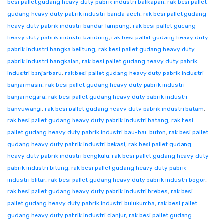
besi pallet gudang heavy duty pabrik industri balikapan
,
rak besi pallet
gudang heavy duty pabrik industri banda aceh
,
rak besi pallet gudang
heavy duty pabrik industri bandar lampung
,
rak besi pallet gudang
heavy duty pabrik industri bandung
,
rak besi pallet gudang heavy duty
pabrik industri bangka belitung
,
rak besi pallet gudang heavy duty
pabrik industri bangkalan
,
rak besi pallet gudang heavy duty pabrik
industri banjarbaru
,
rak besi pallet gudang heavy duty pabrik industri
banjarmasin
,
rak besi pallet gudang heavy duty pabrik industri
banjarnegara
,
rak besi pallet gudang heavy duty pabrik industri
banyuwangi
,
rak besi pallet gudang heavy duty pabrik industri batam
,
rak besi pallet gudang heavy duty pabrik industri batang
,
rak besi
pallet gudang heavy duty pabrik industri bau-bau buton
,
rak besi pallet
gudang heavy duty pabrik industri bekasi
,
rak besi pallet gudang
heavy duty pabrik industri bengkulu
,
rak besi pallet gudang heavy duty
pabrik industri bitung
,
rak besi pallet gudang heavy duty pabrik
industri blitar
,
rak besi pallet gudang heavy duty pabrik industri bogor
,
rak besi pallet gudang heavy duty pabrik industri brebes
,
rak besi
pallet gudang heavy duty pabrik industri bulukumba
,
rak besi pallet
gudang heavy duty pabrik industri cianjur
,
rak besi pallet gudang