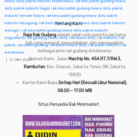
heavy duty pabrik industri tasikmalaya
,
rak besi pallet gudang heavy
duty pabrik industri tegal
,
rak besi pallet gudang heavy duty pabrik
industri ternate tidore
,
rak besi pallet gudang heavy duty pabrik
industri tuluagung
,
rak besi pallet gudang heavy duty pabrik industri
Tentang Kami
wonogiri
,
rak besi pallet gudang heavy duty pabrik industri
Raja Rak Gudang
adalah salah satu perintis pertama
yogyakarta
,
rak gudang heavy duty
,
rak heavy duty
,
rak industri
,
rak
kali yang menjual, menyediakan, dan menawarkan
pabrik
,
rak pallet gudang
,
rak pallet heavy duty
,
rak pallet industri
,
rak
berbagai jenis rak gudang di Indonesia
warehouse
Alamat Kami : Jalan
Mastrip No. 45A RT.7/RW.3,
21 Juni 2024
Rambutan
, Kec. Ciracas, Jakarta Timur, DKI Jakarta
13830
Kantor Kami Buka
Setiap Hari (Kecuali Libur Nasional),
08.00 – 17.00 WIB
Situs Penyedia Rak Minimarket