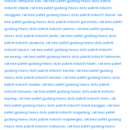
industri denpasar bali
,
rak besi pallet gudang heavy duty pabrik
industri depok
,
rak besi pallet gudang heavy duty pabrik industri
donggala
,
rak besi pallet gudang heavy duty pabrik industri dumai
,
rak
besi pallet gudang heavy duty pabrik industri gorontalo
,
rak besi pallet
gudang heavy duty pabrik industri jakarta
,
rak besi pallet gudang
heavy duty pabrik industri jambi
,
rak besi pallet gudang heavy duty
pabrik industri jayapura
,
rak besi pallet gudang heavy duty pabrik
industri jepara
,
rak besi pallet gudang heavy duty pabrik industri
karawang
,
rak besi pallet gudang heavy duty pabrik industri kebumen
,
rak besi pallet gudang heavy duty pabrik industri kediri
,
rak besi pallet
gudang heavy duty pabrik industri kendal
,
rak besi pallet gudang
heavy duty pabrik industri kendari
,
rak besi pallet gudang heavy duty
pabrik industri kolaka
,
rak besi pallet gudang heavy duty pabrik
industri konawe
,
rak besi pallet gudang heavy duty pabrik industri
kupang
,
rak besi pallet gudang heavy duty pabrik industri luwu
,
rak
besi pallet gudang heavy duty pabrik industri luwuk banggai
,
rak besi
pallet gudang heavy duty pabrik industri magelang
,
rak besi pallet
gudang heavy duty pabrik industri majalengka
,
rak besi pallet gudang
heavy duty pabrik industri makassar
,
rak besi pallet gudang heavy