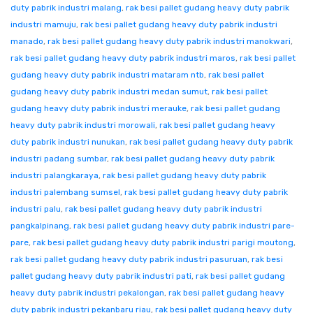
duty pabrik industri malang
,
rak besi pallet gudang heavy duty pabrik
industri mamuju
,
rak besi pallet gudang heavy duty pabrik industri
manado
,
rak besi pallet gudang heavy duty pabrik industri manokwari
,
rak besi pallet gudang heavy duty pabrik industri maros
,
rak besi pallet
gudang heavy duty pabrik industri mataram ntb
,
rak besi pallet
gudang heavy duty pabrik industri medan sumut
,
rak besi pallet
gudang heavy duty pabrik industri merauke
,
rak besi pallet gudang
heavy duty pabrik industri morowali
,
rak besi pallet gudang heavy
duty pabrik industri nunukan
,
rak besi pallet gudang heavy duty pabrik
industri padang sumbar
,
rak besi pallet gudang heavy duty pabrik
industri palangkaraya
,
rak besi pallet gudang heavy duty pabrik
industri palembang sumsel
,
rak besi pallet gudang heavy duty pabrik
industri palu
,
rak besi pallet gudang heavy duty pabrik industri
pangkalpinang
,
rak besi pallet gudang heavy duty pabrik industri pare-
pare
,
rak besi pallet gudang heavy duty pabrik industri parigi moutong
,
rak besi pallet gudang heavy duty pabrik industri pasuruan
,
rak besi
pallet gudang heavy duty pabrik industri pati
,
rak besi pallet gudang
heavy duty pabrik industri pekalongan
,
rak besi pallet gudang heavy
duty pabrik industri pekanbaru riau
,
rak besi pallet gudang heavy duty