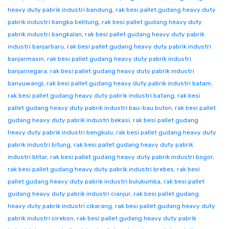
heavy duty pabrik industri bandung
,
rak besi pallet gudang heavy duty
pabrik industri bangka belitung
,
rak besi pallet gudang heavy duty
pabrik industri bangkalan
,
rak besi pallet gudang heavy duty pabrik
industri banjarbaru
,
rak besi pallet gudang heavy duty pabrik industri
banjarmasin
,
rak besi pallet gudang heavy duty pabrik industri
banjarnegara
,
rak besi pallet gudang heavy duty pabrik industri
banyuwangi
,
rak besi pallet gudang heavy duty pabrik industri batam
,
rak besi pallet gudang heavy duty pabrik industri batang
,
rak besi
pallet gudang heavy duty pabrik industri bau-bau buton
,
rak besi pallet
gudang heavy duty pabrik industri bekasi
,
rak besi pallet gudang
heavy duty pabrik industri bengkulu
,
rak besi pallet gudang heavy duty
pabrik industri bitung
,
rak besi pallet gudang heavy duty pabrik
industri blitar
,
rak besi pallet gudang heavy duty pabrik industri bogor
,
rak besi pallet gudang heavy duty pabrik industri brebes
,
rak besi
pallet gudang heavy duty pabrik industri bulukumba
,
rak besi pallet
gudang heavy duty pabrik industri cianjur
,
rak besi pallet gudang
heavy duty pabrik industri cikarang
,
rak besi pallet gudang heavy duty
pabrik industri cirebon
,
rak besi pallet gudang heavy duty pabrik