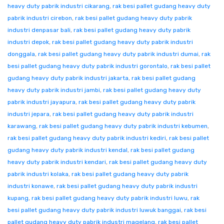
heavy duty pabrik industri cikarang
,
rak besi pallet gudang heavy duty
pabrik industri cirebon
,
rak besi pallet gudang heavy duty pabrik
industri denpasar bali
,
rak besi pallet gudang heavy duty pabrik
industri depok
,
rak besi pallet gudang heavy duty pabrik industri
donggala
,
rak besi pallet gudang heavy duty pabrik industri dumai
,
rak
besi pallet gudang heavy duty pabrik industri gorontalo
,
rak besi pallet
gudang heavy duty pabrik industri jakarta
,
rak besi pallet gudang
heavy duty pabrik industri jambi
,
rak besi pallet gudang heavy duty
pabrik industri jayapura
,
rak besi pallet gudang heavy duty pabrik
industri jepara
,
rak besi pallet gudang heavy duty pabrik industri
karawang
,
rak besi pallet gudang heavy duty pabrik industri kebumen
,
rak besi pallet gudang heavy duty pabrik industri kediri
,
rak besi pallet
gudang heavy duty pabrik industri kendal
,
rak besi pallet gudang
heavy duty pabrik industri kendari
,
rak besi pallet gudang heavy duty
pabrik industri kolaka
,
rak besi pallet gudang heavy duty pabrik
industri konawe
,
rak besi pallet gudang heavy duty pabrik industri
kupang
,
rak besi pallet gudang heavy duty pabrik industri luwu
,
rak
besi pallet gudang heavy duty pabrik industri luwuk banggai
,
rak besi
pallet gudang heavy duty pabrik industri magelang
,
rak besi pallet