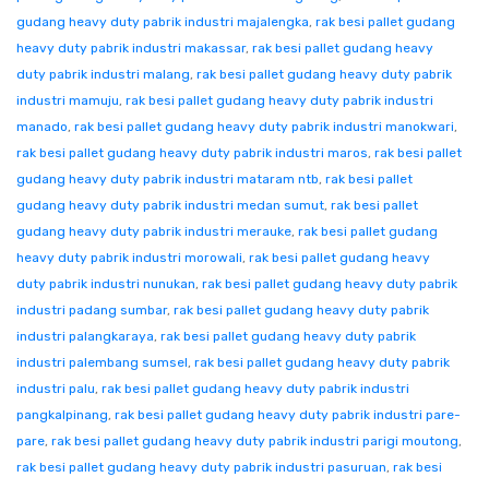
gudang heavy duty pabrik industri majalengka
,
rak besi pallet gudang
heavy duty pabrik industri makassar
,
rak besi pallet gudang heavy
duty pabrik industri malang
,
rak besi pallet gudang heavy duty pabrik
industri mamuju
,
rak besi pallet gudang heavy duty pabrik industri
manado
,
rak besi pallet gudang heavy duty pabrik industri manokwari
,
rak besi pallet gudang heavy duty pabrik industri maros
,
rak besi pallet
gudang heavy duty pabrik industri mataram ntb
,
rak besi pallet
gudang heavy duty pabrik industri medan sumut
,
rak besi pallet
gudang heavy duty pabrik industri merauke
,
rak besi pallet gudang
heavy duty pabrik industri morowali
,
rak besi pallet gudang heavy
duty pabrik industri nunukan
,
rak besi pallet gudang heavy duty pabrik
industri padang sumbar
,
rak besi pallet gudang heavy duty pabrik
industri palangkaraya
,
rak besi pallet gudang heavy duty pabrik
industri palembang sumsel
,
rak besi pallet gudang heavy duty pabrik
industri palu
,
rak besi pallet gudang heavy duty pabrik industri
pangkalpinang
,
rak besi pallet gudang heavy duty pabrik industri pare-
pare
,
rak besi pallet gudang heavy duty pabrik industri parigi moutong
,
rak besi pallet gudang heavy duty pabrik industri pasuruan
,
rak besi