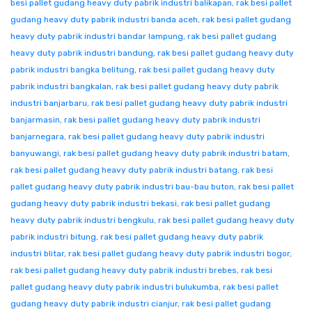
besi pallet gudang heavy duty pabrik industri balikapan
,
rak besi pallet
gudang heavy duty pabrik industri banda aceh
,
rak besi pallet gudang
heavy duty pabrik industri bandar lampung
,
rak besi pallet gudang
heavy duty pabrik industri bandung
,
rak besi pallet gudang heavy duty
pabrik industri bangka belitung
,
rak besi pallet gudang heavy duty
pabrik industri bangkalan
,
rak besi pallet gudang heavy duty pabrik
industri banjarbaru
,
rak besi pallet gudang heavy duty pabrik industri
banjarmasin
,
rak besi pallet gudang heavy duty pabrik industri
banjarnegara
,
rak besi pallet gudang heavy duty pabrik industri
banyuwangi
,
rak besi pallet gudang heavy duty pabrik industri batam
,
rak besi pallet gudang heavy duty pabrik industri batang
,
rak besi
pallet gudang heavy duty pabrik industri bau-bau buton
,
rak besi pallet
gudang heavy duty pabrik industri bekasi
,
rak besi pallet gudang
heavy duty pabrik industri bengkulu
,
rak besi pallet gudang heavy duty
pabrik industri bitung
,
rak besi pallet gudang heavy duty pabrik
industri blitar
,
rak besi pallet gudang heavy duty pabrik industri bogor
,
rak besi pallet gudang heavy duty pabrik industri brebes
,
rak besi
pallet gudang heavy duty pabrik industri bulukumba
,
rak besi pallet
gudang heavy duty pabrik industri cianjur
,
rak besi pallet gudang