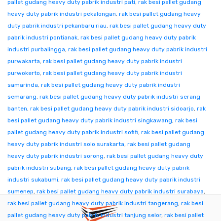
pallet gudang heavy duty pabrik industri pati
,
rak besi pallet gudang
heavy duty pabrik industri pekalongan
,
rak besi pallet gudang heavy
duty pabrik industri pekanbaru riau
,
rak besi pallet gudang heavy duty
pabrik industri pontianak
,
rak besi pallet gudang heavy duty pabrik
industri purbalingga
,
rak besi pallet gudang heavy duty pabrik industri
purwakarta
,
rak besi pallet gudang heavy duty pabrik industri
purwokerto
,
rak besi pallet gudang heavy duty pabrik industri
samarinda
,
rak besi pallet gudang heavy duty pabrik industri
semarang
,
rak besi pallet gudang heavy duty pabrik industri serang
banten
,
rak besi pallet gudang heavy duty pabrik industri sidoarjo
,
rak
besi pallet gudang heavy duty pabrik industri singkawang
,
rak besi
pallet gudang heavy duty pabrik industri sofifi
,
rak besi pallet gudang
heavy duty pabrik industri solo surakarta
,
rak besi pallet gudang
heavy duty pabrik industri sorong
,
rak besi pallet gudang heavy duty
pabrik industri subang
,
rak besi pallet gudang heavy duty pabrik
industri sukabumi
,
rak besi pallet gudang heavy duty pabrik industri
sumenep
,
rak besi pallet gudang heavy duty pabrik industri surabaya
,
rak besi pallet gudang heavy duty pabrik industri tangerang
,
rak besi
pallet gudang heavy duty pabrik industri tanjung selor
,
rak besi pallet