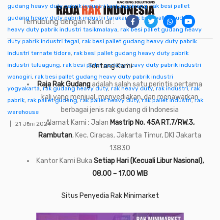
gudang heavy duty pabrik industri tanjungpinang
,
rak besi pallet
gudang heavy duty pabrik industri tarakan
,
rak besi pallet gudang
Terhubung dengan kami di :
heavy duty pabrik industri tasikmalaya
,
rak besi pallet gudang heavy
duty pabrik industri tegal
,
rak besi pallet gudang heavy duty pabrik
industri ternate tidore
,
rak besi pallet gudang heavy duty pabrik
industri tuluagung
,
rak besi pallet gudang heavy duty pabrik industri
Tentang Kami
wonogiri
,
rak besi pallet gudang heavy duty pabrik industri
Raja Rak Gudang
adalah salah satu perintis pertama
yogyakarta
,
rak gudang heavy duty
,
rak heavy duty
,
rak industri
,
rak
kali yang menjual, menyediakan, dan menawarkan
pabrik
,
rak pallet gudang
,
rak pallet heavy duty
,
rak pallet industri
,
rak
berbagai jenis rak gudang di Indonesia
warehouse
Alamat Kami : Jalan
Mastrip No. 45A RT.7/RW.3,
21 Juni 2024
Rambutan
, Kec. Ciracas, Jakarta Timur, DKI Jakarta
13830
Kantor Kami Buka
Setiap Hari (Kecuali Libur Nasional),
08.00 – 17.00 WIB
Situs Penyedia Rak Minimarket