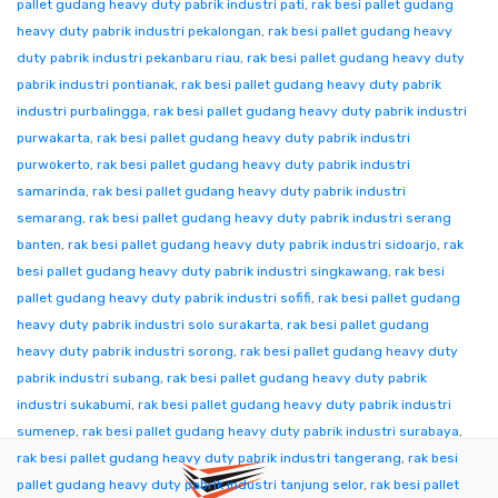
pallet gudang heavy duty pabrik industri pati
,
rak besi pallet gudang
heavy duty pabrik industri pekalongan
,
rak besi pallet gudang heavy
duty pabrik industri pekanbaru riau
,
rak besi pallet gudang heavy duty
pabrik industri pontianak
,
rak besi pallet gudang heavy duty pabrik
industri purbalingga
,
rak besi pallet gudang heavy duty pabrik industri
purwakarta
,
rak besi pallet gudang heavy duty pabrik industri
purwokerto
,
rak besi pallet gudang heavy duty pabrik industri
samarinda
,
rak besi pallet gudang heavy duty pabrik industri
semarang
,
rak besi pallet gudang heavy duty pabrik industri serang
banten
,
rak besi pallet gudang heavy duty pabrik industri sidoarjo
,
rak
besi pallet gudang heavy duty pabrik industri singkawang
,
rak besi
pallet gudang heavy duty pabrik industri sofifi
,
rak besi pallet gudang
heavy duty pabrik industri solo surakarta
,
rak besi pallet gudang
heavy duty pabrik industri sorong
,
rak besi pallet gudang heavy duty
pabrik industri subang
,
rak besi pallet gudang heavy duty pabrik
industri sukabumi
,
rak besi pallet gudang heavy duty pabrik industri
sumenep
,
rak besi pallet gudang heavy duty pabrik industri surabaya
,
rak besi pallet gudang heavy duty pabrik industri tangerang
,
rak besi
pallet gudang heavy duty pabrik industri tanjung selor
,
rak besi pallet