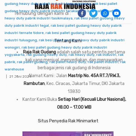
gudang heavy duty pabrik industri tanjungpinang
,
rak besi pallet
gudang heavy duty pabrik industri tarakan
,
rak besi pallet gudang
Terhubung dengan kami di :
heavy duty pabrik industri tasikmalaya
,
rak besi pallet gudang heavy
duty pabrik industri tegal
,
rak besi pallet gudang heavy duty pabrik
industri ternate tidore
,
rak besi pallet gudang heavy duty pabrik
industri tuluagung
,
rak besi pallet gudang heavy duty pabrik industri
Tentang Kami
wonogiri
,
rak besi pallet gudang heavy duty pabrik industri
Raja Rak Gudang
adalah salah satu perintis pertama
yogyakarta
,
rak gudang heavy duty
,
rak heavy duty
,
rak industri
,
rak
kali yang menjual, menyediakan, dan menawarkan
pabrik
,
rak pallet gudang
,
rak pallet heavy duty
,
rak pallet industri
,
rak
berbagai jenis rak gudang di Indonesia
warehouse
Alamat Kami : Jalan
Mastrip No. 45A RT.7/RW.3,
21 Juni 2024
Rambutan
, Kec. Ciracas, Jakarta Timur, DKI Jakarta
13830
Kantor Kami Buka
Setiap Hari (Kecuali Libur Nasional),
08.00 – 17.00 WIB
Situs Penyedia Rak Minimarket