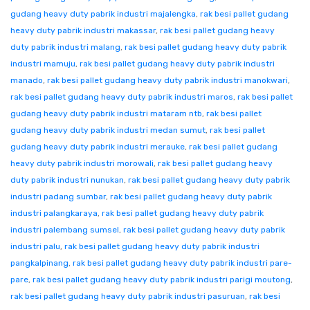
gudang heavy duty pabrik industri majalengka
,
rak besi pallet gudang
heavy duty pabrik industri makassar
,
rak besi pallet gudang heavy
duty pabrik industri malang
,
rak besi pallet gudang heavy duty pabrik
industri mamuju
,
rak besi pallet gudang heavy duty pabrik industri
manado
,
rak besi pallet gudang heavy duty pabrik industri manokwari
,
rak besi pallet gudang heavy duty pabrik industri maros
,
rak besi pallet
gudang heavy duty pabrik industri mataram ntb
,
rak besi pallet
gudang heavy duty pabrik industri medan sumut
,
rak besi pallet
gudang heavy duty pabrik industri merauke
,
rak besi pallet gudang
heavy duty pabrik industri morowali
,
rak besi pallet gudang heavy
duty pabrik industri nunukan
,
rak besi pallet gudang heavy duty pabrik
industri padang sumbar
,
rak besi pallet gudang heavy duty pabrik
industri palangkaraya
,
rak besi pallet gudang heavy duty pabrik
industri palembang sumsel
,
rak besi pallet gudang heavy duty pabrik
industri palu
,
rak besi pallet gudang heavy duty pabrik industri
pangkalpinang
,
rak besi pallet gudang heavy duty pabrik industri pare-
pare
,
rak besi pallet gudang heavy duty pabrik industri parigi moutong
,
rak besi pallet gudang heavy duty pabrik industri pasuruan
,
rak besi