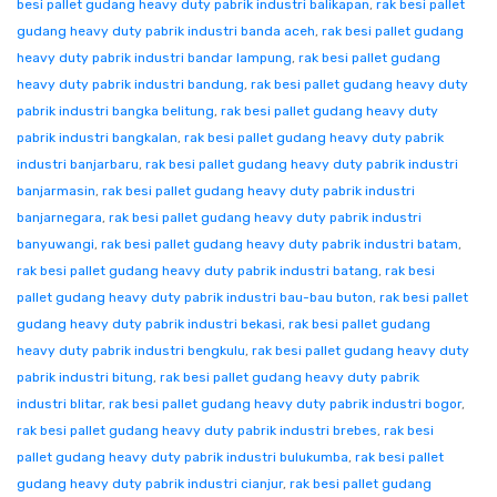
besi pallet gudang heavy duty pabrik industri balikapan
,
rak besi pallet
gudang heavy duty pabrik industri banda aceh
,
rak besi pallet gudang
heavy duty pabrik industri bandar lampung
,
rak besi pallet gudang
heavy duty pabrik industri bandung
,
rak besi pallet gudang heavy duty
pabrik industri bangka belitung
,
rak besi pallet gudang heavy duty
pabrik industri bangkalan
,
rak besi pallet gudang heavy duty pabrik
industri banjarbaru
,
rak besi pallet gudang heavy duty pabrik industri
banjarmasin
,
rak besi pallet gudang heavy duty pabrik industri
banjarnegara
,
rak besi pallet gudang heavy duty pabrik industri
banyuwangi
,
rak besi pallet gudang heavy duty pabrik industri batam
,
rak besi pallet gudang heavy duty pabrik industri batang
,
rak besi
pallet gudang heavy duty pabrik industri bau-bau buton
,
rak besi pallet
gudang heavy duty pabrik industri bekasi
,
rak besi pallet gudang
heavy duty pabrik industri bengkulu
,
rak besi pallet gudang heavy duty
pabrik industri bitung
,
rak besi pallet gudang heavy duty pabrik
industri blitar
,
rak besi pallet gudang heavy duty pabrik industri bogor
,
rak besi pallet gudang heavy duty pabrik industri brebes
,
rak besi
pallet gudang heavy duty pabrik industri bulukumba
,
rak besi pallet
gudang heavy duty pabrik industri cianjur
,
rak besi pallet gudang