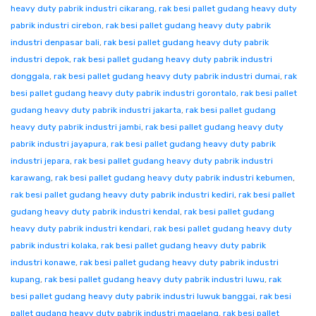
heavy duty pabrik industri cikarang
,
rak besi pallet gudang heavy duty
pabrik industri cirebon
,
rak besi pallet gudang heavy duty pabrik
industri denpasar bali
,
rak besi pallet gudang heavy duty pabrik
industri depok
,
rak besi pallet gudang heavy duty pabrik industri
donggala
,
rak besi pallet gudang heavy duty pabrik industri dumai
,
rak
besi pallet gudang heavy duty pabrik industri gorontalo
,
rak besi pallet
gudang heavy duty pabrik industri jakarta
,
rak besi pallet gudang
heavy duty pabrik industri jambi
,
rak besi pallet gudang heavy duty
pabrik industri jayapura
,
rak besi pallet gudang heavy duty pabrik
industri jepara
,
rak besi pallet gudang heavy duty pabrik industri
karawang
,
rak besi pallet gudang heavy duty pabrik industri kebumen
,
rak besi pallet gudang heavy duty pabrik industri kediri
,
rak besi pallet
gudang heavy duty pabrik industri kendal
,
rak besi pallet gudang
heavy duty pabrik industri kendari
,
rak besi pallet gudang heavy duty
pabrik industri kolaka
,
rak besi pallet gudang heavy duty pabrik
industri konawe
,
rak besi pallet gudang heavy duty pabrik industri
kupang
,
rak besi pallet gudang heavy duty pabrik industri luwu
,
rak
besi pallet gudang heavy duty pabrik industri luwuk banggai
,
rak besi
pallet gudang heavy duty pabrik industri magelang
,
rak besi pallet