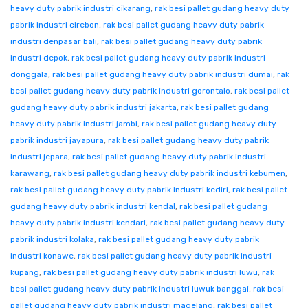
heavy duty pabrik industri cikarang
,
rak besi pallet gudang heavy duty
pabrik industri cirebon
,
rak besi pallet gudang heavy duty pabrik
industri denpasar bali
,
rak besi pallet gudang heavy duty pabrik
industri depok
,
rak besi pallet gudang heavy duty pabrik industri
donggala
,
rak besi pallet gudang heavy duty pabrik industri dumai
,
rak
besi pallet gudang heavy duty pabrik industri gorontalo
,
rak besi pallet
gudang heavy duty pabrik industri jakarta
,
rak besi pallet gudang
heavy duty pabrik industri jambi
,
rak besi pallet gudang heavy duty
pabrik industri jayapura
,
rak besi pallet gudang heavy duty pabrik
industri jepara
,
rak besi pallet gudang heavy duty pabrik industri
karawang
,
rak besi pallet gudang heavy duty pabrik industri kebumen
,
rak besi pallet gudang heavy duty pabrik industri kediri
,
rak besi pallet
gudang heavy duty pabrik industri kendal
,
rak besi pallet gudang
heavy duty pabrik industri kendari
,
rak besi pallet gudang heavy duty
pabrik industri kolaka
,
rak besi pallet gudang heavy duty pabrik
industri konawe
,
rak besi pallet gudang heavy duty pabrik industri
kupang
,
rak besi pallet gudang heavy duty pabrik industri luwu
,
rak
besi pallet gudang heavy duty pabrik industri luwuk banggai
,
rak besi
pallet gudang heavy duty pabrik industri magelang
,
rak besi pallet