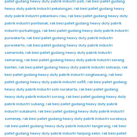
pallet gudang heavy duty pabrik industri pati
,
rak besi pallet gudang
heavy duty pabrik industri pekalongan
,
rak besi pallet gudang heavy
duty pabrik industri pekanbaru riau
,
rak besi pallet gudang heavy duty
pabrik industri pontianak
,
rak besi pallet gudang heavy duty pabrik
industri purbalingga
,
rak besi pallet gudang heavy duty pabrik industri
purwakarta
,
rak besi pallet gudang heavy duty pabrik industri
purwokerto
,
rak besi pallet gudang heavy duty pabrik industri
samarinda
,
rak besi pallet gudang heavy duty pabrik industri
semarang
,
rak besi pallet gudang heavy duty pabrik industri serang
banten
,
rak besi pallet gudang heavy duty pabrik industri sidoarjo
,
rak
besi pallet gudang heavy duty pabrik industri singkawang
,
rak besi
pallet gudang heavy duty pabrik industri sofifi
,
rak besi pallet gudang
heavy duty pabrik industri solo surakarta
,
rak besi pallet gudang
heavy duty pabrik industri sorong
,
rak besi pallet gudang heavy duty
pabrik industri subang
,
rak besi pallet gudang heavy duty pabrik
industri sukabumi
,
rak besi pallet gudang heavy duty pabrik industri
sumenep
,
rak besi pallet gudang heavy duty pabrik industri surabaya
,
rak besi pallet gudang heavy duty pabrik industri tangerang
,
rak besi
pallet gudang heavy duty pabrik industri tanjung selor
,
rak besi pallet