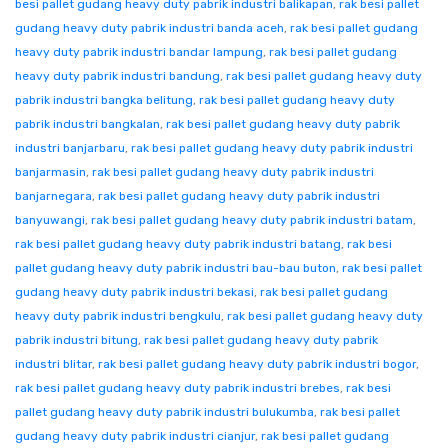
besi pallet gudang heavy duty pabrik industri balikapan
,
rak besi pallet
gudang heavy duty pabrik industri banda aceh
,
rak besi pallet gudang
heavy duty pabrik industri bandar lampung
,
rak besi pallet gudang
heavy duty pabrik industri bandung
,
rak besi pallet gudang heavy duty
pabrik industri bangka belitung
,
rak besi pallet gudang heavy duty
pabrik industri bangkalan
,
rak besi pallet gudang heavy duty pabrik
industri banjarbaru
,
rak besi pallet gudang heavy duty pabrik industri
banjarmasin
,
rak besi pallet gudang heavy duty pabrik industri
banjarnegara
,
rak besi pallet gudang heavy duty pabrik industri
banyuwangi
,
rak besi pallet gudang heavy duty pabrik industri batam
,
rak besi pallet gudang heavy duty pabrik industri batang
,
rak besi
pallet gudang heavy duty pabrik industri bau-bau buton
,
rak besi pallet
gudang heavy duty pabrik industri bekasi
,
rak besi pallet gudang
heavy duty pabrik industri bengkulu
,
rak besi pallet gudang heavy duty
pabrik industri bitung
,
rak besi pallet gudang heavy duty pabrik
industri blitar
,
rak besi pallet gudang heavy duty pabrik industri bogor
,
rak besi pallet gudang heavy duty pabrik industri brebes
,
rak besi
pallet gudang heavy duty pabrik industri bulukumba
,
rak besi pallet
gudang heavy duty pabrik industri cianjur
,
rak besi pallet gudang