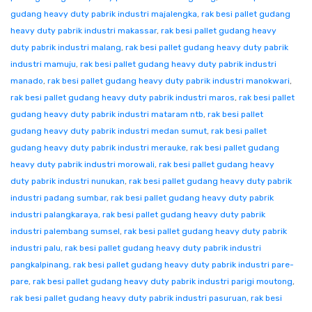
gudang heavy duty pabrik industri majalengka
,
rak besi pallet gudang
heavy duty pabrik industri makassar
,
rak besi pallet gudang heavy
duty pabrik industri malang
,
rak besi pallet gudang heavy duty pabrik
industri mamuju
,
rak besi pallet gudang heavy duty pabrik industri
manado
,
rak besi pallet gudang heavy duty pabrik industri manokwari
,
rak besi pallet gudang heavy duty pabrik industri maros
,
rak besi pallet
gudang heavy duty pabrik industri mataram ntb
,
rak besi pallet
gudang heavy duty pabrik industri medan sumut
,
rak besi pallet
gudang heavy duty pabrik industri merauke
,
rak besi pallet gudang
heavy duty pabrik industri morowali
,
rak besi pallet gudang heavy
duty pabrik industri nunukan
,
rak besi pallet gudang heavy duty pabrik
industri padang sumbar
,
rak besi pallet gudang heavy duty pabrik
industri palangkaraya
,
rak besi pallet gudang heavy duty pabrik
industri palembang sumsel
,
rak besi pallet gudang heavy duty pabrik
industri palu
,
rak besi pallet gudang heavy duty pabrik industri
pangkalpinang
,
rak besi pallet gudang heavy duty pabrik industri pare-
pare
,
rak besi pallet gudang heavy duty pabrik industri parigi moutong
,
rak besi pallet gudang heavy duty pabrik industri pasuruan
,
rak besi