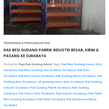
PENGIRIMAN & PEMASANGAN RAK
RAK BESI GUDANG PABRIK INDUSTRI BESAR, KIRIM &
PASANG KE SURABAYA
Posted by
Raja Rak Gudang Admin
Tags:
Rak Besi Gudang Heavy Duty
Surabaya
,
Rak Besi Gudang Ukuran Besar Surabaya
,
Rak Besi
Surabaya
,
Rak Besi Susun Surabaya
,
Rak Gudang Besar Surabaya
,
Rak
Gudang Besi Surabaya
,
rak gudang heavy duty surabaya
,
Rak Gudang
Industri Surabaya
,
Rak Gudang Pabrik Surabaya
,
Rak Gudang
Surabaya
,
Rak Heavy Duty Surabaya
,
Rak Industri Surabaya
,
Rak Pallet
Besi Gudang Surabaya
,
Rak Pallet Surabaya
,
Rak Warehouse Besar
Surabaya