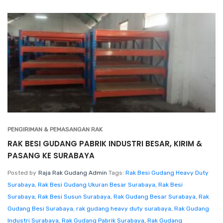
PENGIRIMAN & PEMASANGAN RAK
RAK BESI GUDANG PABRIK INDUSTRI BESAR, KIRIM &
PASANG KE SURABAYA
Posted by
Raja Rak Gudang Admin
Tags:
Rak Besi Gudang Heavy Duty
Surabaya
,
Rak Besi Gudang Ukuran Besar Surabaya
,
Rak Besi
Surabaya
,
Rak Besi Susun Surabaya
,
Rak Gudang Besar Surabaya
,
Rak
Gudang Besi Surabaya
,
rak gudang heavy duty surabaya
,
Rak Gudang
Industri Surabaya
,
Rak Gudang Pabrik Surabaya
,
Rak Gudang