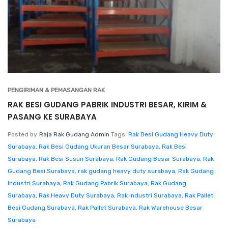
PENGIRIMAN & PEMASANGAN RAK
RAK BESI GUDANG PABRIK INDUSTRI BESAR, KIRIM &
PASANG KE SURABAYA
Posted by
Raja Rak Gudang Admin
Tags:
Rak Besi Gudang Heavy Duty
Surabaya
,
Rak Besi Gudang Ukuran Besar Surabaya
,
Rak Besi
Surabaya
,
Rak Besi Susun Surabaya
,
Rak Gudang Besar Surabaya
,
Rak
Gudang Besi Surabaya
,
rak gudang heavy duty surabaya
,
Rak Gudang
Industri Surabaya
,
Rak Gudang Pabrik Surabaya
,
Rak Gudang
Surabaya
,
Rak Heavy Duty Surabaya
,
Rak Industri Surabaya
,
Rak Pallet
Besi Gudang Surabaya
,
Rak Pallet Surabaya
,
Rak Warehouse Besar
Surabaya