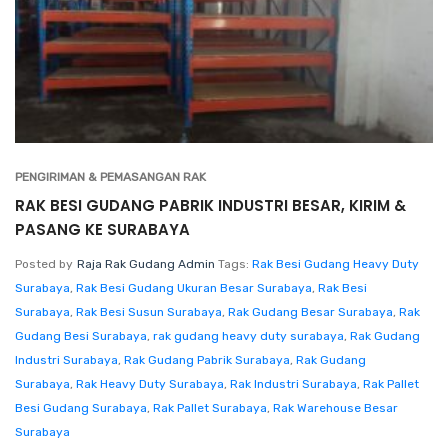
PENGIRIMAN & PEMASANGAN RAK
RAK BESI GUDANG PABRIK INDUSTRI BESAR, KIRIM &
PASANG KE SURABAYA
Posted by
Raja Rak Gudang Admin
Tags:
Rak Besi Gudang Heavy Duty
Surabaya
,
Rak Besi Gudang Ukuran Besar Surabaya
,
Rak Besi
Surabaya
,
Rak Besi Susun Surabaya
,
Rak Gudang Besar Surabaya
,
Rak
Gudang Besi Surabaya
,
rak gudang heavy duty surabaya
,
Rak Gudang
Industri Surabaya
,
Rak Gudang Pabrik Surabaya
,
Rak Gudang
Surabaya
,
Rak Heavy Duty Surabaya
,
Rak Industri Surabaya
,
Rak Pallet
Besi Gudang Surabaya
,
Rak Pallet Surabaya
,
Rak Warehouse Besar
Surabaya