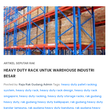
ARTIKEL SEPUTAR RAK
HEAVY DUTY RACK UNTUK WAREHOUSE INDUSTRI
BESAR
Posted by
Raja Rak Gudang Admin
Tags:
heavy duty pallet racking
system
,
heavy duty rack
,
heavy duty rack design
,
heavy duty rack
singapore
,
heavy duty racking
,
heavy duty storage racks
,
rak gudang
heavy duty
,
rak gudang heavy duty balikpapan
,
rak gudang heavy duty
bandar lampung
,
rak gudang heavy duty bandung
,
rak gudang heavy