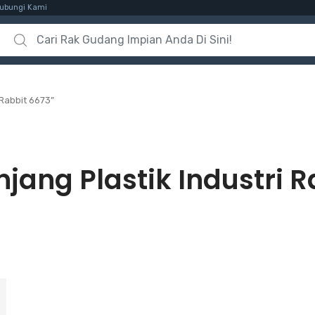
ubungi Kami
Search for:
 Rabbit 6673”
jang Plastik Industri R