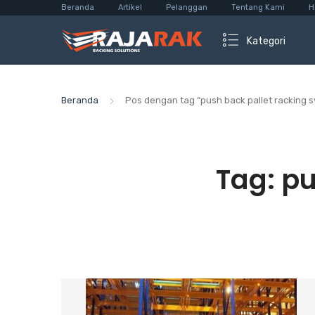
Beranda
Artikel
Pelanggan
Tentang Kami
H
Kategori
Beranda
Pos dengan tag “push back pallet racking 
Tag:
pu