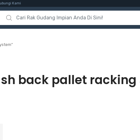
ubungi Kami
Search for:
system”
sh back pallet racking