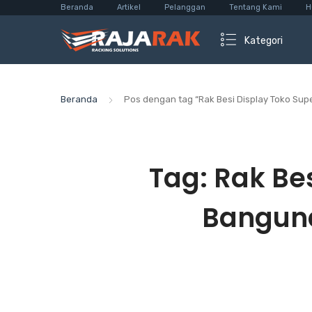
Beranda
Artikel
Pelanggan
Tentang Kami
H
Kategori
Beranda
Pos dengan tag “Rak Besi Display Toko Sup
Tag:
Rak Be
Banguna